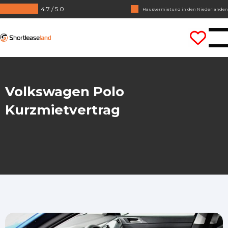
4.7 / 5.0
Hausvermietung in den Niederlanden
Keine Jahrezahlen benötigt
Shortleaseland
Lass uns gleich losfahren
Volkswagen Polo
Kurzmietvertrag