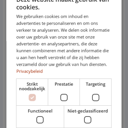
Aufkleber
cookies.
We gebruiken cookies om inhoud en
advertenties te personaliseren en om ons
Ihre Referenzen
verkeer te analyseren. We delen ook informatie
over uw gebruik van onze site met onze
advertentie- en analysepartners, die deze
kunnen combineren met andere informatie die
Name der Firma
u aan hen heeft verstrekt of die zij hebben
Anrede
verzameld door uw gebruik van hun diensten.
Privacybeleid
Nachname
Strikt
Prestatie
Targeting
noodzakelijk
Telefonnummer
Functioneel
Niet-geclassificeerd
E-Mail-Adresse