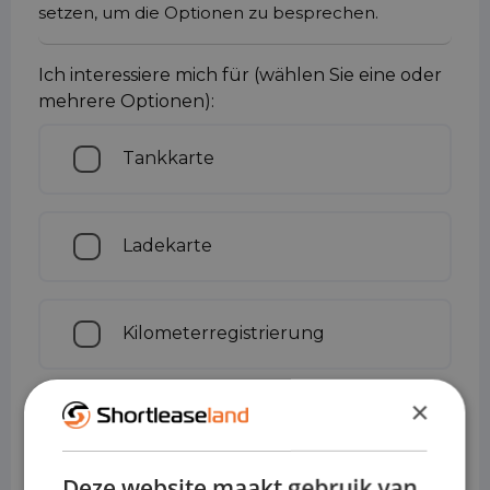
setzen, um die Optionen zu besprechen.
Ich interessiere mich für (wählen Sie eine oder
mehrere Optionen):
Tankkarte
Ladekarte
Kilometerregistrierung
×
Sofortiger Ersatztransport
Deze website maakt gebruik van