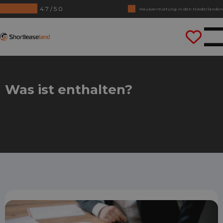
4.7 / 5.0
Hausvermietung in den Niederlanden
Keine Jahrezahlen benötigt
Shortleaseland
Lass uns gleich losfahren
Was ist enthalten?