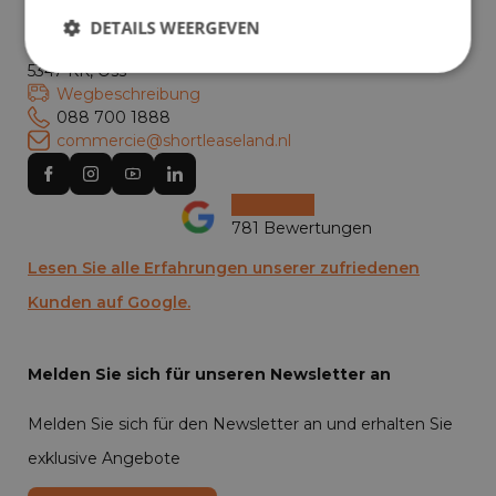
DETAILS WEERGEVEN
Havenstraat 28
5347 KK, Oss
Wegbeschreibung
088 700 1888
commercie@shortleaseland.nl
781 Bewertungen
Lesen Sie alle Erfahrungen unserer zufriedenen
Kunden auf Google.
Melden Sie sich für unseren Newsletter an
Melden Sie sich für den Newsletter an und erhalten Sie
exklusive Angebote