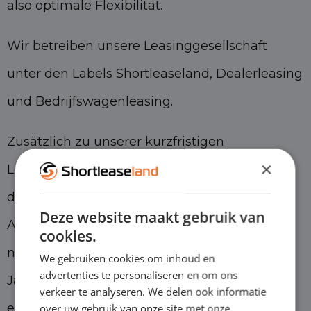
also optimale Flexibilität.
Wir betreiben unsere Leasinggesellschaft
unter den Labels Shortleaseland, Dealerleasing
und Bedrijfswagenleasing.
Zusätzlich zu unserer kurzfristigen
×
Leasinggesellschaft verfügen wir auch über
das größte universelle BOVAG-
Deze website maakt gebruik van
Automobilunternehmen in den Niederlanden,
cookies.
nämlich Eurocars. Wir sind seit mehr als 25
We gebruiken cookies om inhoud en
advertenties te personaliseren en om ons
Jahren dabei und haben immer noch
verkeer te analyseren. We delen ook informatie
ehrgeizige Ambitionen. Mit den Marken
over uw gebruik van onze site met onze