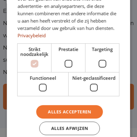
advertentie- en analysepartners, die deze
Eurocars in Oss und Helmond und Eurocars
kunnen combineren met andere informatie die
u aan hen heeft verstrekt of die zij hebben
Nutzfahrzeuge in Asten und Geldrop verkaufen
verzameld door uw gebruik van hun diensten.
wir jährlich etwa 2.000 Personen- und
Privacybeleid
Nutzfahrzeuge. Zur Erweiterung des Teams
Strikt
Prestatie
Targeting
noodzakelijk
suchen wir für unsere verschiedenen
Niederlassungen verschiedene Kollegen.
Functioneel
Niet-geclassificeerd
Sehen Sie sich unsere offenen
Stellen an
ALLES ACCEPTEREN
ALLES AFWIJZEN