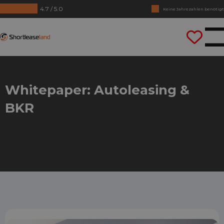
4.7 / 5.0
Keine Jahrezahlen benötigt
Lass uns gleich losfahren
Shortleaseland
Whitepaper: Autoleasing &
BKR