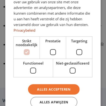
over uw gebruik van onze site met onze
Wie kann man eine BKR-Registrierung
advertentie- en analysepartners, die deze
kunnen combineren met andere informatie die
löschen?
u aan hen heeft verstrekt of die zij hebben
verzameld door uw gebruik van hun diensten.
Wie funktioniert Leasing bei negativer BKR-
Privacybeleid
Registrierung?
Strikt
Prestatie
Targeting
Welcher Betrag wird bei Leasing bei der BKR
noodzakelijk
angemeldet?
Functioneel
Niet-geclassificeerd
Die Vorteile des Leasings mit einer
negativen BKR-Registrierung
ALLES ACCEPTEREN
ALLES AFWIJZEN