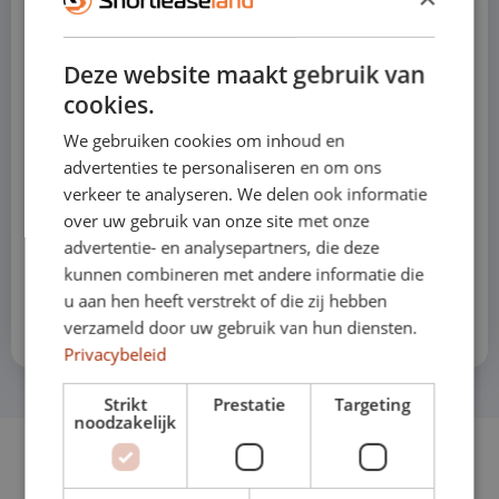
Deze website maakt gebruik van
1.000 – 1.250 € pro Monat
cookies.
We gebruiken cookies om inhoud en
advertenties te personaliseren en om ons
1.250 – 1.500 € pro Monat
verkeer te analyseren. We delen ook informatie
over uw gebruik van onze site met onze
advertentie- en analysepartners, die deze
1.500 € oder mehr pro Monat
kunnen combineren met andere informatie die
u aan hen heeft verstrekt of die zij hebben
verzameld door uw gebruik van hun diensten.
Privacybeleid
Strikt
Prestatie
Targeting
noodzakelijk
Havenstraat 28