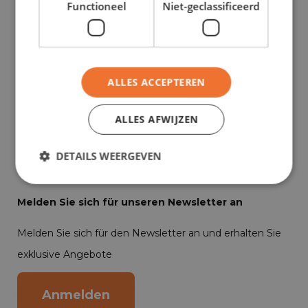
Functioneel
Niet-geclassificeerd
5347 KK, Oss
Wegbeschreibung
088 700 1888
commercie@shortleaseland.nl
ALLES ACCEPTEREN
781 Bewertungen
ALLES AFWIJZEN
Lesen Sie alle Erfahrungen unserer zufriedenen
DETAILS WEERGEVEN
Kunden auf Google.
Melden Sie sich für unseren Newsletter an
Melden Sie sich für den Newsletter an und erhalten Sie
exklusive Angebote
Anmelden