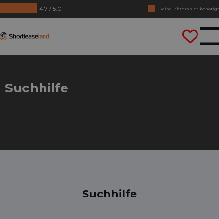
4.7 / 5.0
Keine Jahrezahlen benötigt
Lass uns gleich losfahren
Shortleaseland
Suchhilfe
Suchhilfe