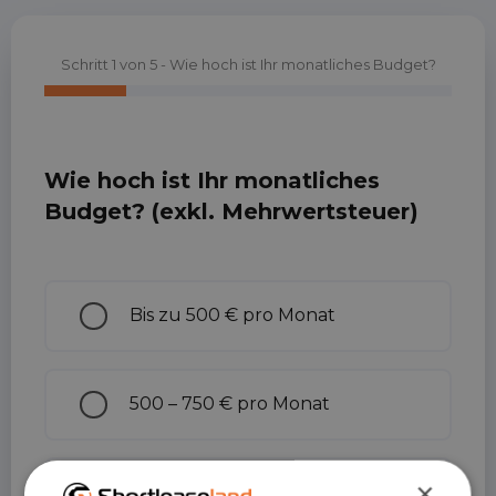
Schritt
1
von
5
- Wie hoch ist Ihr monatliches Budget?
Wie hoch ist Ihr monatliches
Budget? (exkl. Mehrwertsteuer)
Budget
Bis zu 500 € pro Monat
500 – 750 € pro Monat
×
750 – 1.000 € pro Monat