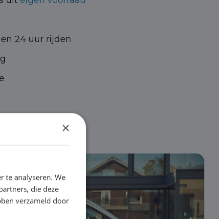
s uit
eigen voorraad
nen 24 uur rijden
ig
e
×
r te analyseren. We
partners, die deze
ebben verzameld door