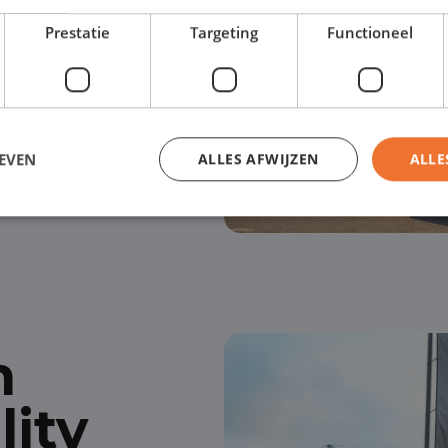
xibiliteit nodig
Prestatie
Targeting
Functioneel
lease, maar zonder vast
aand
, met de vrijheid
EVEN
ALLES AFWIJZEN
ALLE
n
lity