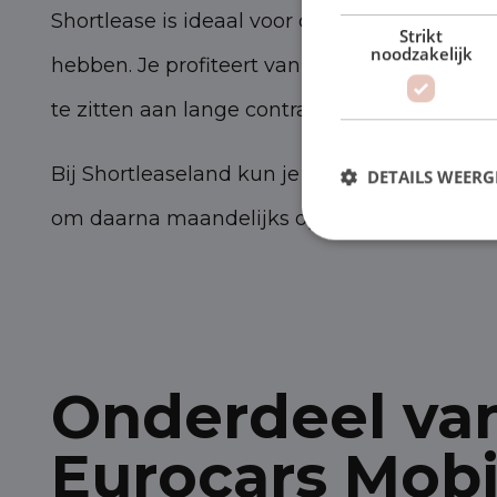
Shortlease is ideaal voor ondernemers die fle
Strikt
noodzakelijk
hebben. Je profiteert van de voordelen van 
te zitten aan lange contracten.
Bij Shortleaseland kun je al rijden
vanaf 1 m
DETAILS WEERG
om daarna maandelijks op te zeggen.
Onderdeel va
Eurocars Mobi