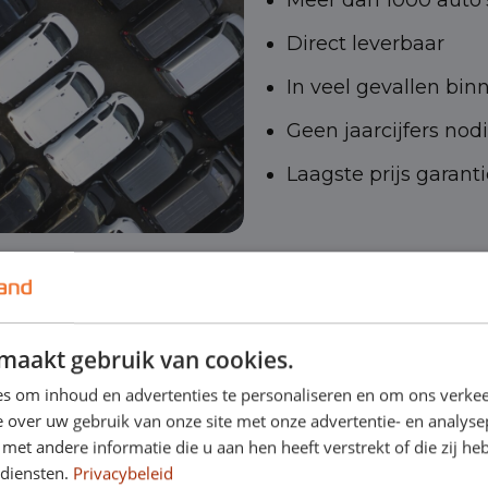
Meer dan 1000 auto’
Direct leverbaar
In veel gevallen bin
Geen jaarcijfers nod
Laagste prijs garanti
maakt gebruik van cookies.
or
s om inhoud en advertenties te personaliseren en om ons verkee
 over uw gebruik van onze site met onze advertentie- en analyse
et andere informatie die u aan hen heeft verstrekt of die zij h
 diensten.
Privacybeleid