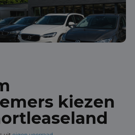
m
emers kiezen
hortleaseland