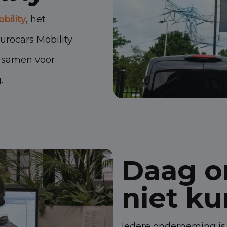
bility
, het
urocars Mobility
n samen voor
.
Daag o
niet k
Iedere onderneming is 