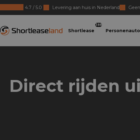
4.7 / 5.0
Levering aan huis in Nederland
Geen 
Shortleaseland
388
Shortlease
Personenauto
Direct rijden u