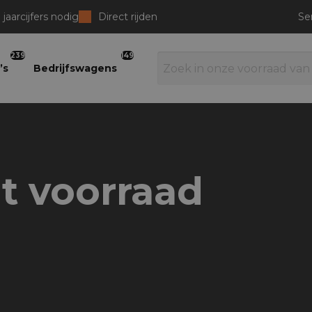
jaarcijfers nodig
Direct rijden
Se
239
149
’s
Bedrijfswagens
it voorraad