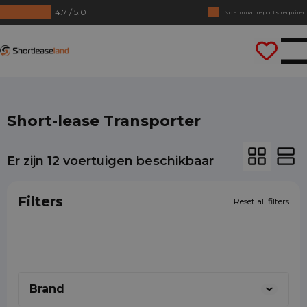
4.7 / 5.0
No annual reports required
Drive straight away
Shortleaseland
Short-lease Transporter
Er zijn
12
voertuigen beschikbaar
X
X
X
Filters
Reset all filters
Bianca
Jelle
Lois
0887001888
0887001888
0887001888
Brand