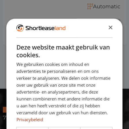
Automatic
Price based on standard version
×
€ 994
from
p/m
Excl. VAT
Deze website maakt gebruik van
cookies.
We gebruiken cookies om inhoud en
advertenties te personaliseren en om ons
verkeer te analyseren. We delen ook informatie
over uw gebruik van onze site met onze
advertentie- en analysepartners, die deze
kunnen combineren met andere informatie die
u aan hen heeft verstrekt of die zij hebben
4.7 / 5.0
verzameld door uw gebruik van hun diensten.
779 reviews
Privacybeleid