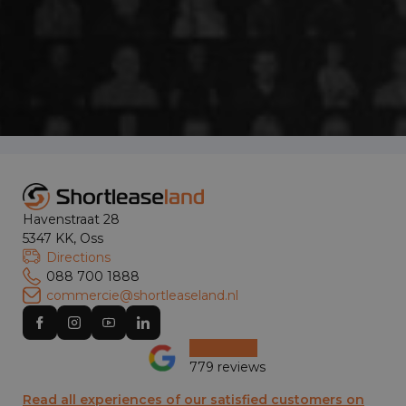
Havenstraat 28
5347 KK, Oss
Directions
088 700 1888
commercie@shortleaseland.nl
779 reviews
Read all experiences of our satisfied customers on