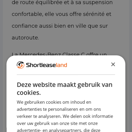
de route équilibrée et à sa suspension
confortable, elle vous offre sérénité et
confiance aussi bien en ville que sur
autoroute.
La Mercedes-Benz Classe C offre un
×
confort de conduite exceptionnel. La
position de conduite ergonomique,
Deze website maakt gebruik van
l'insonorisation sophistiquée et les
cookies.
matériaux intérieurs haut de gamme
We gebruiken cookies om inhoud en
advertenties te personaliseren en om ons
contribuent à une expérience de
verkeer te analyseren. We delen ook informatie
over uw gebruik van onze site met onze
conduite détendue et inspirante, même
advertentie- en analysepartners, die deze