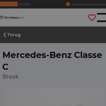
4.7 / 5.0
Livraison à domicile aux Pays-Bas
Pas de chiffres annuels requis
Shortleaseland
Conduisez tout de suite
Terug
Mercedes-Benz Classe
C
Break