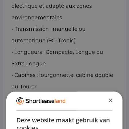
électrique et adapté aux zones
environnementales
• Transmission : manuelle ou
automatique (9G-Tronic)
• Longueurs : Compacte, Longue ou
Extra Longue
• Cabines : fourgonnette, cabine double
ou Tourer
×
Pourquoi le Mercedes-Benz
Vito est idéal pour la location
courte durée
Deze website maakt gebruik van
cookies.