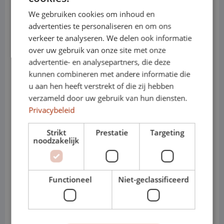
• Représentation adéquate lors des
We gebruiken cookies om inhoud en
visites clients
advertenties te personaliseren en om ons
verkeer te analyseren. We delen ook informatie
• Très confortable, même lors de longues
over uw gebruik van onze site met onze
advertentie- en analysepartners, die deze
journées de travail
kunnen combineren met andere informatie die
• Des groupes motopropulseurs
u aan hen heeft verstrekt of die zij hebben
verzameld door uw gebruik van hun diensten.
puissants et fiables
Privacybeleid
• Beaucoup d'espace de chargement
Strikt
Prestatie
Targeting
noodzakelijk
dans un format clair
• Convient à diverses industries
Functioneel
Niet-geclassificeerd
• Disponible en version diesel et 100 %
électrique