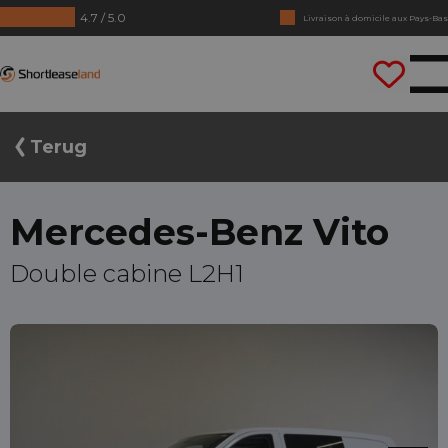
4.7 / 5.0
Livraison à domicile aux Pays-Bas
Pas de chiffres annuels requis
Shortleaseland
Conduisez tout de suite
Terug
Mercedes-Benz Vito
Double cabine L2H1