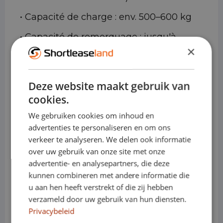
• Capacité de charge : env. 500–600 kg
• Capacité de remorquage : jusqu'à
×
environ 1,5 à 1,8 tonne (selon la version)
• Moteurs (essence) : diverses variantes
Deze website maakt gebruik van
efficaces à 3 et 4 cylindres
cookies.
We gebruiken cookies om inhoud en
• Moteurs (diesel) : options économiques
advertenties te personaliseren en om ons
à 4 cylindres
verkeer te analyseren. We delen ook informatie
over uw gebruik van onze site met onze
• Électrique/hybride : versions hybrides
advertentie- en analysepartners, die deze
kunnen combineren met andere informatie die
rechargeables disponibles (selon le
u aan hen heeft verstrekt of die zij hebben
marché et la version)
verzameld door uw gebruik van hun diensten.
Privacybeleid
• Transmission : manuelle ou