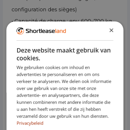
configuration des sièges)
• Capacité de charge : env. 600–700 kg
×
• Capacité de remorquage : jusqu'à
environ 1,8 à 2,0 tonnes (selon la version)
Deze website maakt gebruik van
• Moteurs (essence/diesel) : versions
cookies.
efficaces à 3 et 4 cylindres
We gebruiken cookies om inhoud en
advertenties te personaliseren en om ons
• Électrique/Hybride : versions hybrides
verkeer te analyseren. We delen ook informatie
over uw gebruik van onze site met onze
et hybrides rechargeables disponibles
advertentie- en analysepartners, die deze
• Transmission : manuelle ou
kunnen combineren met andere informatie die
u aan hen heeft verstrekt of die zij hebben
automatique
verzameld door uw gebruik van hun diensten.
Privacybeleid
• Variantes : SUV / 5 portes