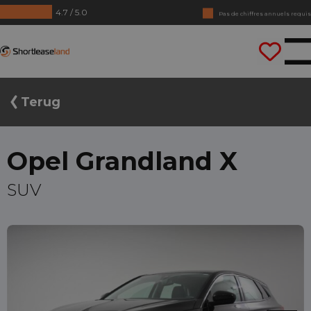
4.7 / 5.0
Pas de chiffres annuels requis
Conduisez tout de suite
Shortleaseland
Terug
Opel Grandland X
SUV