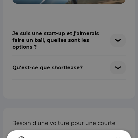
Je suis une start-up et j'aimerais
faire un bail, quelles sont les
options ?
Qu'est-ce que shortlease?
Besoin d'une voiture pour une courte
durée ? Shortleaseland est la solution