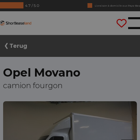
4.7 / 5.0
Livraison à domicile aux Pays-Bas
Pas de chiffres annuels requis
Shortleaseland
Conduisez tout de suite
Terug
Opel Movano
camion fourgon