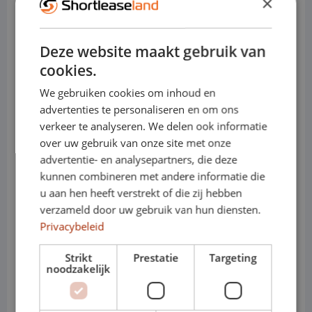
×
idéale. Que vous soyez un professionnel
Deze website maakt gebruik van
ayant besoin d'un véhicule
cookies.
supplémentaire temporaire ou un
We gebruiken cookies om inhoud en
particulier recherchant une voiture
advertenties te personaliseren en om ons
verkeer te analyseren. We delen ook informatie
confortable et spacieuse pour une
over uw gebruik van onze site met onze
advertentie- en analysepartners, die deze
occasion spéciale, la location courte
kunnen combineren met andere informatie die
durée Opel Movano vous offre la liberté
u aan hen heeft verstrekt of die zij hebben
verzameld door uw gebruik van hun diensten.
et la flexibilité dont vous avez besoin.
Privacybeleid
Alliant la flexibilité de la location simple
Strikt
Prestatie
Targeting
noodzakelijk
aux avantages du leasing, la location
courte durée est la solution idéale pour