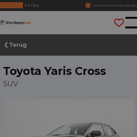
4.7 / 5.0
Livraison à domicile aux Pays-Bas
Pas de chiffres annuels requis
Shortleaseland
Conduisez tout de suite
Terug
Toyota Yaris Cross
SUV