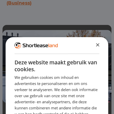
(Business)
×
Deze website maakt gebruik van
cookies.
We gebruiken cookies om inhoud en
advertenties te personaliseren en om ons
verkeer te analyseren. We delen ook informatie
over uw gebruik van onze site met onze
advertentie- en analysepartners, die deze
kunnen combineren met andere informatie die
Avez-vous des questions? N'hésitez
u aan hen heeft verstrekt of die zij hebben