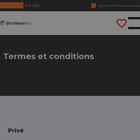
4.7 / 5.0
Pas de chiffres annuels requis
Conduisez tout de suite
Shortleaseland
Termes et conditions
Privé