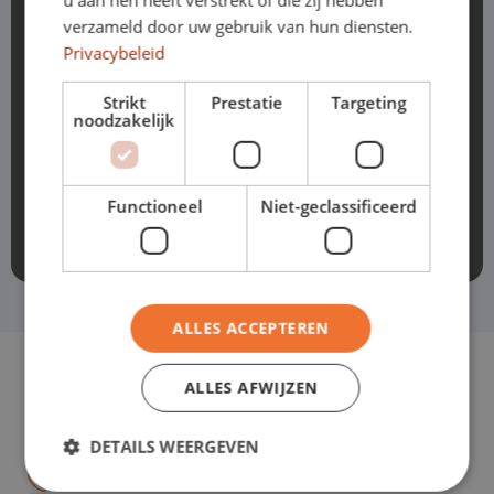
verzameld door uw gebruik van hun diensten.
pas
Contact
avec nous dès aujourd'hui.
Privacybeleid
Strikt
Prestatie
Targeting
Envoyez-nous un e-mail
noodzakelijk
088 700 1888
Functioneel
Niet-geclassificeerd
ALLES ACCEPTEREN
ALLES AFWIJZEN
Havenstraat 28
5347 KK, Oss
DETAILS WEERGEVEN
Instructions
088 700 1888