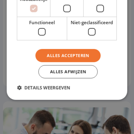
Functioneel
Niet-geclassificeerd
Déclaration
Déclaration de confidentialité
de
confidentialité
ALLES ACCEPTEREN
ALLES AFWIJZEN
DETAILS WEERGEVEN