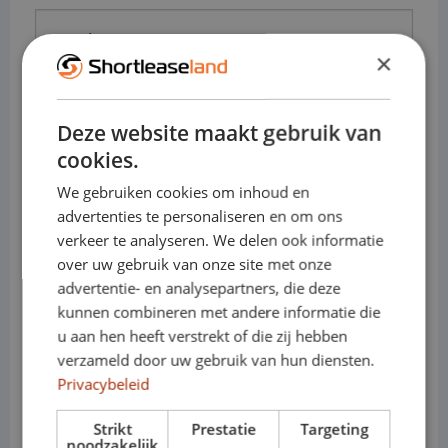
Prénom
×
Nom de famille
Deze website maakt gebruik van
Adresse électronique
cookies.
We gebruiken cookies om inhoud en
Numéro de téléphone
advertenties te personaliseren en om ons
verkeer te analyseren. We delen ook informatie
over uw gebruik van onze site met onze
Posez-
nous
advertentie- en analysepartners, die deze
votre
kunnen combineren met andere informatie die
question
u aan hen heeft verstrekt of die zij hebben
verzameld door uw gebruik van hun diensten.
Privacybeleid
Strikt
Prestatie
Targeting
noodzakelijk