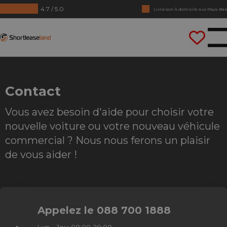
4.7 / 5.0
Livraison à domicile aux Pays-Bas
Pas de chiffres annuels requis
Shortleaseland
Conduisez tout de suite
Contact
Vous avez besoin d'aide pour choisir votre
nouvelle voiture ou votre nouveau véhicule
commercial ? Nous nous ferons un plaisir
de vous aider !
Appelez le 088 700 1888
Lun – Jeu: 08:00-20:00