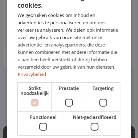
Toyota Yaris
cookies.
Hayon
We gebruiken cookies om inhoud en
advertenties te personaliseren en om ons
Automatique
verkeer te analyseren. We delen ook informatie
over uw gebruik van onze site met onze
Prix basic sur la version standard
advertentie- en analysepartners, die deze
€ 629
À partir de
p/m
kunnen combineren met andere informatie die
u aan hen heeft verstrekt of die zij hebben
Hors TVA
verzameld door uw gebruik van hun diensten.
Privacybeleid
Strikt
Prestatie
Targeting
Voir toute la gamme
noodzakelijk
Functioneel
Niet-geclassificeerd
Quel est le délai de livraison