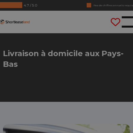
4.7 / 5.0
Pas de chiffres annuels requis
Conduisez tout de suite
Shortleaseland
Livraison à domicile aux Pays-
Bas