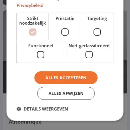
Privacybeleid
Strikt
Prestatie
Targeting
noodzakelijk
Functioneel
Niet-geclassificeerd
ALLES ACCEPTEREN
ALLES AFWIJZEN
Volkswagen ID.4
DETAILS WEERGEVEN
SUV
Automatique