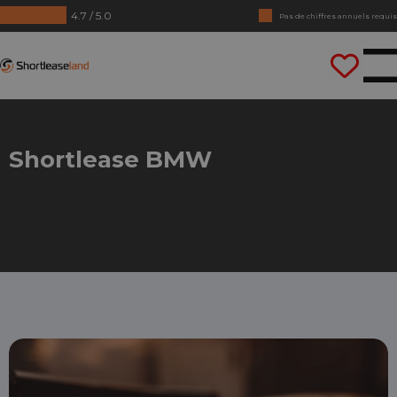
4.7 / 5.0
Pas de chiffres annuels requis
Conduisez tout de suite
Shortleaseland
Shortlease BMW