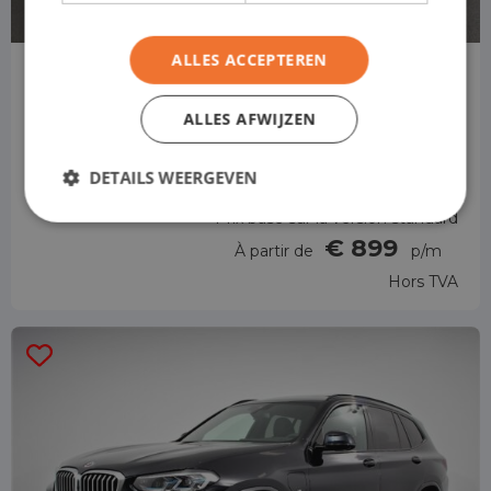
ALLES ACCEPTEREN
BMW Série 1
Hayon
ALLES AFWIJZEN
Automatique
DETAILS WEERGEVEN
Prix basé sur la version standard
€ 899
À partir de
p/m
Hors TVA