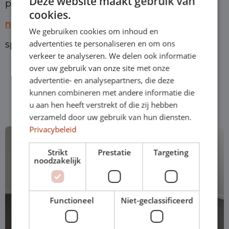
Deze website maakt gebruik van
pouvez également visiter notre
à propos de
cookies.
nous
visiter. Certaines choses y sont
We gebruiken cookies om inhoud en
advertenties te personaliseren en om ons
spécifiquement mises en évidence.
verkeer te analyseren. We delen ook informatie
over uw gebruik van onze site met onze
advertentie- en analysepartners, die deze
kunnen combineren met andere informatie die
Les plus choisis
u aan hen heeft verstrekt of die zij hebben
verzameld door uw gebruik van hun diensten.
Privacybeleid
Strikt
Prestatie
Targeting
noodzakelijk
Functioneel
Niet-geclassificeerd