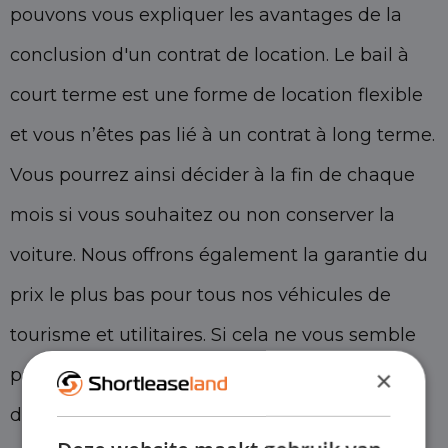
pouvons vous expliquer les avantages de la
conclusion d'un contrat de location. Le bail à
court terme est une forme de location flexible
et vous n’êtes pas lié à un contrat à long terme.
Vous pourrez ainsi décider à la fin de chaque
mois si vous souhaitez ou non conserver la
voiture. Nous offrons également la garantie du
prix le plus bas pour tous nos véhicules de
tourisme et utilitaires. Si cela ne vous semble
pas gentil. Si vous souhaitez plus
×
d'informations sur ce que nous faisons, vous