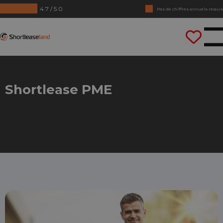
4.7 / 5.0
Pas de chiffres annuels requis
Conduisez tout de suite
Shortleaseland
Shortlease PME