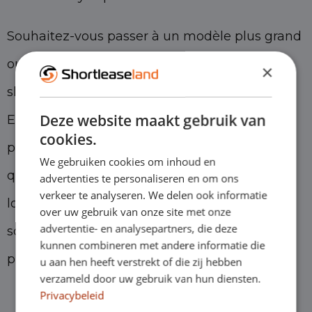
Souhaitez-vous passer à un modèle plus grand
ou plus luxueux ? Bien sûr, car un contrat de
×
short lease vous offre la flexibilité nécessaire.
Deze website maakt gebruik van
En outre, dans la plupart des cas, vous ne
cookies.
paierez pas plus cher pour cette flexibilité
We gebruiken cookies om inhoud en
qu'avec un contrat de leasing opérationnel à
advertenties te personaliseren en om ons
verkeer te analyseren. We delen ook informatie
long terme : les voitures et les véhicules de
over uw gebruik van onze site met onze
advertentie- en analysepartners, die deze
société de Shortleaseland sont souvent
kunnen combineren met andere informatie die
proposés à des prix tout aussi compétitifs.
u aan hen heeft verstrekt of die zij hebben
verzameld door uw gebruik van hun diensten.
Privacybeleid