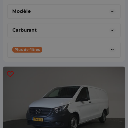
connaissances, je peux fournir à mes
Modèle
collègues les bonnes informations en
matière de chiffres. J'aime travailler sur des
Carburant
solutions ciblées et efficaces; ça me donne
de l'énergie !
Plus de filtres
0887001888