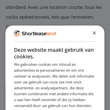
standard. Avec une location courte, tous les
coûts opérationnels, tels que l'entretien,
l'assurance et la taxe de circulation, sont
×
inclus. Cela vous offre clarté et commodité
financières. Un contrat de location courte
Deze website maakt gebruik van
cookies.
peut être conclu avec Shortleaseland pour
We gebruiken cookies om inhoud en
une durée de 1 à 24 mois et repose toujours
advertenties te personaliseren en om ons
sur la base d'un bail opérationnel complet.
verkeer te analyseren. We delen ook informatie
over uw gebruik van onze site met onze
advertentie- en analysepartners, die deze
kunnen combineren met andere informatie die
u aan hen heeft verstrekt of die zij hebben
Camions frigorifiques : polyvalents et
verzameld door uw gebruik van hun diensten.
fiables