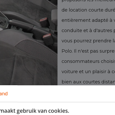
de location courte dur
entièrement adapté à 
conduite et à d'autres 
vous pourrez prendre l
Polo. Il n'est pas surp
consommateurs choisis
voiture et un plaisir à 
bien aux courtes dista
la location courte dur
contacter dès aujourd
maakt gebruik van cookies.