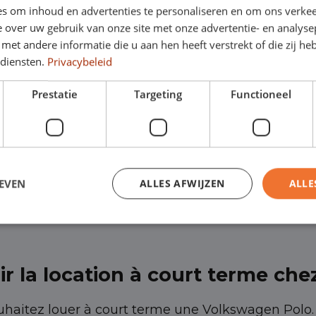
s om inhoud en advertenties te personaliseren en om ons verkee
 over uw gebruik van onze site met onze advertentie- en analyse
et andere informatie die u aan hen heeft verstrekt of die zij h
 diensten.
Privacybeleid
a location à court terme avec 
Prestatie
Targeting
Functioneel
Polo chez nous, cela vous apportera de nombreux 
ible à partir d'un mois. De plus, nos contrats de loc
ous êtes également assuré de conduire les dernier
EVEN
ALLES AFWIJZEN
ALLE
s inquiétez pas, nous nous en occuperons égalemen
ir la location à court terme che
ouhaitez louer à court terme une Volkswagen Polo.