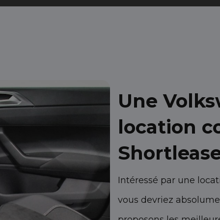
Une Volks
location c
Shortleas
Intéressé par une loca
vous devriez absolumen
proposons les meilleur