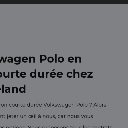
wagen Polo en
ourte durée chez
eland
tion courte durée Volkswagen Polo ? Alors
t jeter un œil à nous, car nous vous
es options. Nous proposons tous les contrats