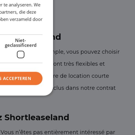
r te analyseren. We
partners, die deze
ebben verzameld door
Shortleaseland
Niet-
geclassificeerd
avantages. Par exemple, vous pouvez choisir
ation courte durée sont très flexibles et
s modèles. La voiture de location courte
S ACCEPTEREN
t ! Tout cela est inclus dans notre contrat
z Shortleaseland
 Vous n’êtes pas entièrement intéressé par