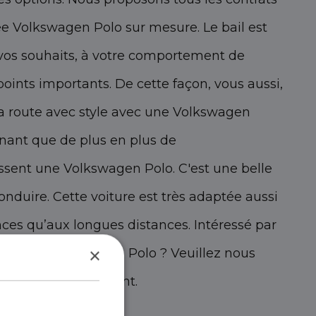
ée Volkswagen Polo sur mesure. Le bail est
vos souhaits, à votre comportement de
points importants. De cette façon, vous aussi,
a route avec style avec une Volkswagen
renant que de plus en plus de
sent une Volkswagen Polo. C'est une belle
conduire. Cette voiture est très adaptée aussi
nces qu’aux longues distances. Intéressé par
×
ée d’une Volkswagen Polo ? Veuillez nous
'hui sans engagement.