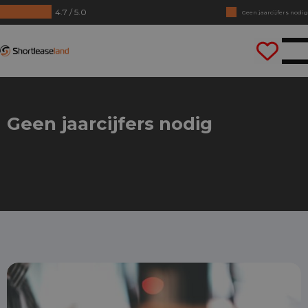
4.7 / 5.0
Geen jaarcijfers nodig
Direct rijden
Shortleaseland
Geen jaarcijfers nodig