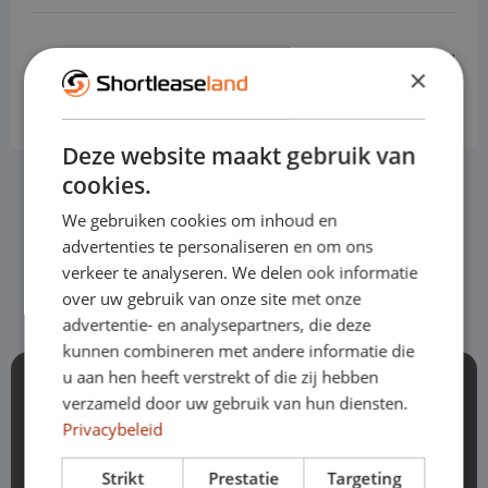
Prijs obv standaard uitvoering
×
€ 579
vanaf
p.m
Excl. btw
Deze website maakt gebruik van
cookies.
We gebruiken cookies om inhoud en
Bekijk het volledige aanbod
advertenties te personaliseren en om ons
verkeer te analyseren. We delen ook informatie
over uw gebruik van onze site met onze
advertentie- en analysepartners, die deze
kunnen combineren met andere informatie die
u aan hen heeft verstrekt of die zij hebben
Welke gegevens moet ik
verzameld door uw gebruik van hun diensten.
verstrekken?
Privacybeleid
Voor een aanvraag hebben we jouw
Strikt
Prestatie
Targeting