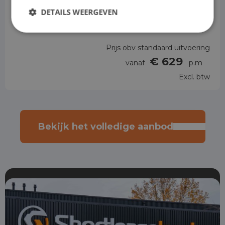
DETAILS WEERGEVEN
Automaat
Prijs obv standaard uitvoering
€ 629
vanaf
p.m
Excl. btw
Bekijk het volledige aanbod