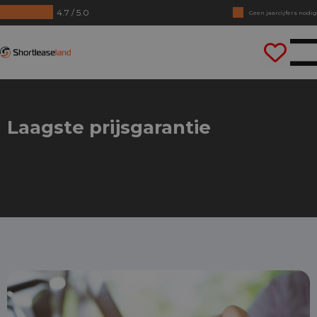
4.7 / 5.0
Geen jaarcijfers nodig
Direct rijden
Shortleaseland
Laagste prijsgarantie