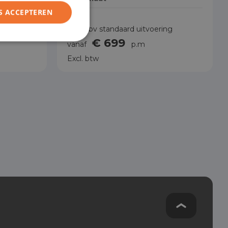
S ACCEPTEREN
ng
Prijs obv standaard uitvoering
€ 699
vanaf
p.m
Excl. btw