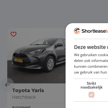
Deze website 
We gebruiken cookie
delen ook informatie
kunnen combineren m
uw gebruik van hun
Strikt
Nissa
noodzakelijk
Toyota Yaris
SUV
Hatchback
Automaa
Automaat