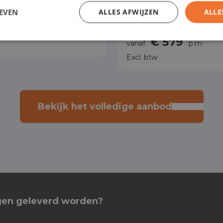
EVEN
ALLES AFWIJZEN
ALLE
standaard uitvoering
 799
Prijs obv standaard uitvoeri
p.m
€ 579
vanaf
p.m
Excl. btw
Bekijk het volledige aanbod
agen geleverd worden?