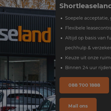
Shortleaselan
Soepele acceptatie, 
Flexibele leasecontr
Altijd op basis van f
pechhulp & verzeke
Keuze uit onze ruim
Binnen 24 uur rijde
088 700 1888
Mail ons