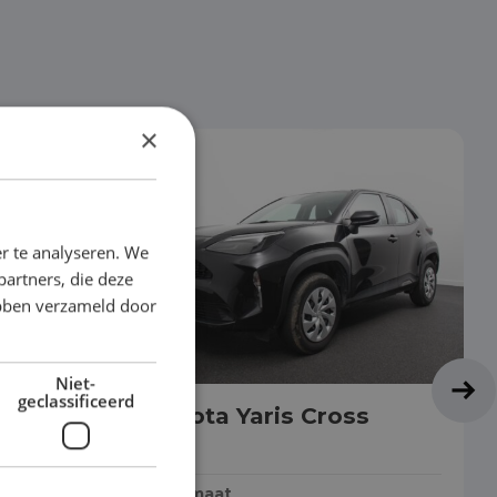
×
r te analyseren. We
partners, die deze
ebben verzameld door
Niet-
geclassificeerd
Toyota Yaris Cross
SUV
Automaat