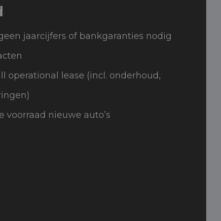
d
geen jaarcijfers of bankgaranties nodig
acten
ull operational lease (incl. onderhoud,
ringen)
e voorraad nieuwe auto’s
n