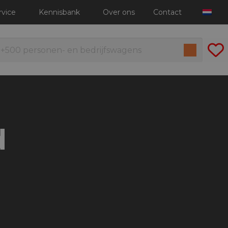
rvice
Kennisbank
Over ons
Contact
d