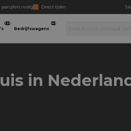
jaarcijfers nodig
Direct rijden
Se
239
149
’s
Bedrijfswagens
uis in Nederlan