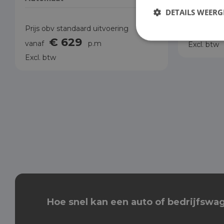
DETAILS WEERG
Prijs obv 
€
Prijs obv standaard uitvoering
vanaf
€ 629
vanaf
p.m
Excl. btw
Excl. btw
Hoe snel kan een auto of bedrijfsw