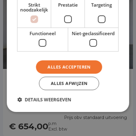
Strikt
Prestatie
Targeting
noodzakelijk
Functioneel
Niet-geclassificeerd
ALLES ACCEPTEREN
Opel Vivaro
ALLES AFWIJZEN
L3H1 Dubbele Cabine
Handgeschakeld
DETAILS WEERGEVEN
Prijs obv standaard uitvoering
p.m
€ 654,00
Excl. btw