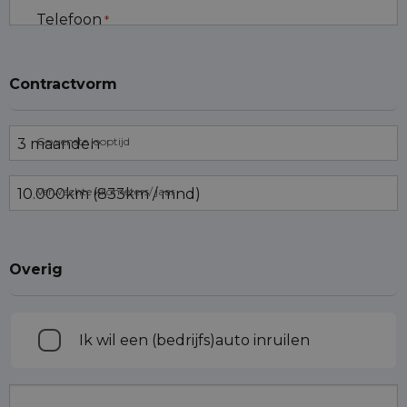
Telefoon
*
Contractvorm
Gewenste looptijd
Verwachte kilometers/ jaar
Overig
Inruilen
Ik wil een (bedrijfs)auto inruilen