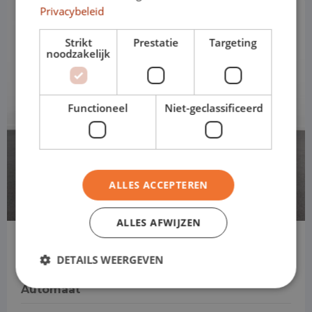
Privacybeleid
Strikt
Prestatie
Targeting
noodzakelijk
Functioneel
Niet-geclassificeerd
ALLES ACCEPTEREN
ALLES AFWIJZEN
Mercedes-Benz EQA
DETAILS WEERGEVEN
250+ AMG Line LIMITED Automaat
Automaat