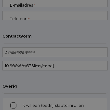
E-mailadres
*
Telefoon
*
Contractvorm
Gewenste looptijd
Verwachte kilometers/ jaar
Overig
Inruilen
Ik wil een (bedrijfs)auto inruilen