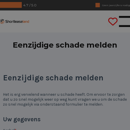
4.7 / 5.0
Geen jaarcijfers nodig
Direct rijden
Shortleaseland
Eenzijdige schade melden