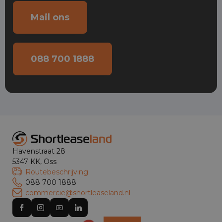
Mail ons
088 700 1888
Havenstraat 28
5347 KK, Oss
Routebeschrijving
088 700 1888
commercie@shortleaseland.nl