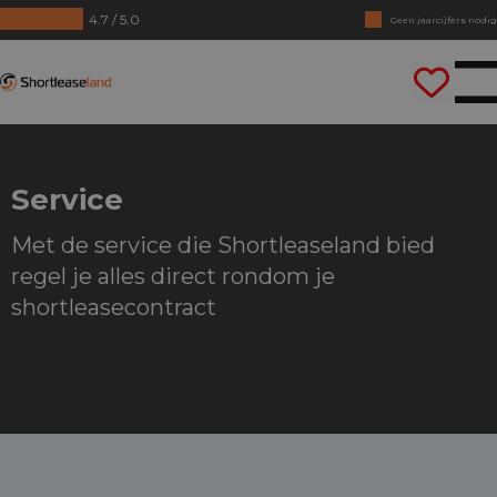
4.7 / 5.0
Geen jaarcijfers nodig
Direct rijden
Shortleaseland
Service
Met de service die Shortleaseland bied
regel je alles direct rondom je
shortleasecontract