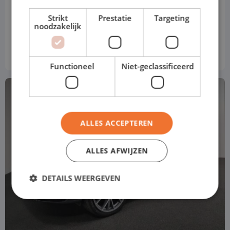
Strikt
Prestatie
Targeting
noodzakelijk
Prijs obv standaard uitvoering
€ 699
vanaf
p.m
Excl. btw
Functioneel
Niet-geclassificeerd
ALLES ACCEPTEREN
ALLES AFWIJZEN
DETAILS WEERGEVEN