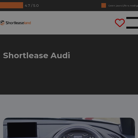
4.7 / 5.0
Geen jaarcijfers nodig
Direct rijden
Shortleaseland
Shortlease Audi