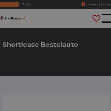
4.7 / 5.0
Geen jaarcijfers nodig
Direct rijden
Shortleaseland
Shortlease Bestelauto