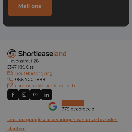
Mail ons
Havenstraat 28
5347 KK, Oss
Routebeschrijving
088 700 1888
commercie@shortleaseland.nl
779 beoordeeld
Lees op google alle ervaringen van onze tevreden
klanten.