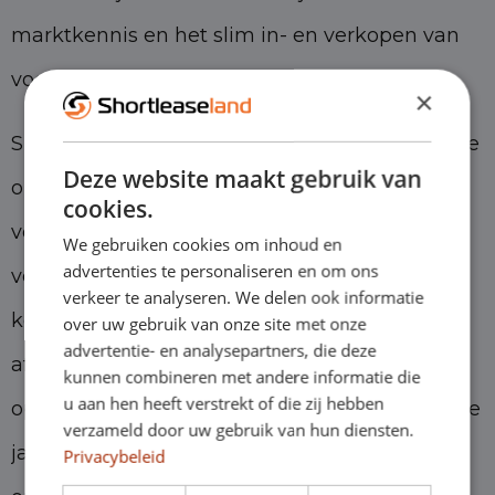
marktkennis en het slim in- en verkopen van
voertuigen.
×
Shortleasen is om meerdere redenen de ideale
Deze website maakt gebruik van
oplossing voor starters. Het biedt namelijk erg
cookies.
veel flexibiliteit en er zijn weinig risico’s aan
We gebruiken cookies om inhoud en
advertenties te personaliseren en om ons
verbonden. Dit komt onder andere door de
verkeer te analyseren. We delen ook informatie
kortere looptijd, de mogelijkheid om na de
over uw gebruik van onze site met onze
advertentie- en analysepartners, die deze
afgesproken looptijd je contract maandelijks
kunnen combineren met andere informatie die
u aan hen heeft verstrekt of die zij hebben
op te zeggen en door het feit dat we niet om je
verzameld door uw gebruik van hun diensten.
jaarcijfers vragen. Wij beoordelen je aanvraag
Privacybeleid