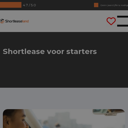
4.7 / 5.0
Geen jaarcijfers nodig
Direct rijden
Shortleaseland
Shortlease voor starters