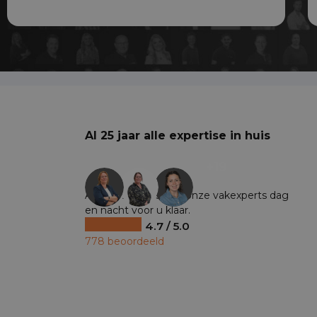
Snel en erg vriendelijk!
Al 25 jaar alle expertise in huis
+19
Al ruim 25 jaar staan onze vakexperts dag
en nacht voor u klaar.
4.7 / 5.0
778 beoordeeld