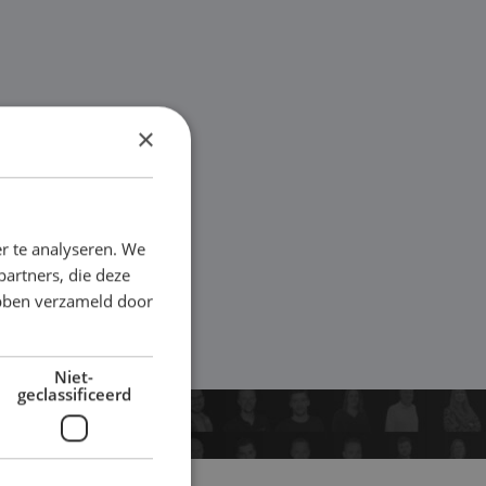
×
r te analyseren. We
partners, die deze
ebben verzameld door
Niet-
geclassificeerd