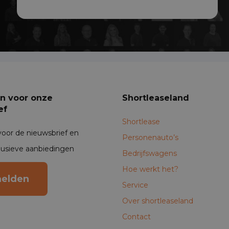
een shortlease occasion, binnen 24
uur stond de auto al klaar na ‘t
aanleveren van de documenten, dat
was zo gepiept & zo-gedaan!
an voor onze
Shortleaseland
ef
Shortlease
voor de nieuwsbrief en
Personenauto’s
lusieve aanbiedingen
Bedrijfswagens
Hoe werkt het?
elden
Service
Over shortleaseland
Contact