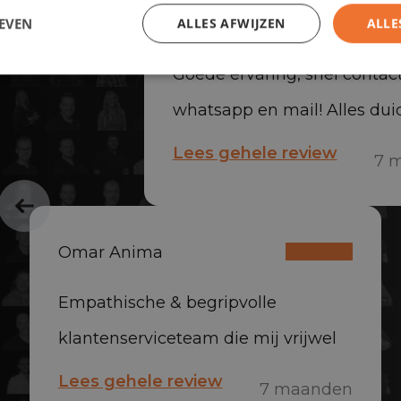
Dirk van Eck
EVEN
ALLES AFWIJZEN
ALLE
Goede ervaring, snel contact
whatsapp en mail! Alles duid
uitgelegd en auto netjes gel
Lees gehele review
7 
zeer tevreden!
Omar Anima
Empathische & begripvolle
klantenserviceteam die mij vrijwel
onmiddellijk hebben geholpen aan
Lees gehele review
7 maanden