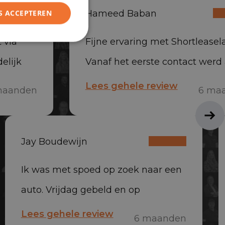
Hameed Baban
S ACCEPTEREN
 via
Fijne ervaring met Shortleasela
elijk
Vanaf het eerste contact werd 
everd,
snel en professioneel opgepak
Lees gehele review
maanden
6 ma
auto is snel geleverd en het te
erg vriendelijk en behulpzaam
Jay Boudewijn
Absoluut aan te raden
Ik was met spoed op zoek naar een
auto. Vrijdag gebeld en op
maandag al voorzien van een auto.
Lees gehele review
6 maanden