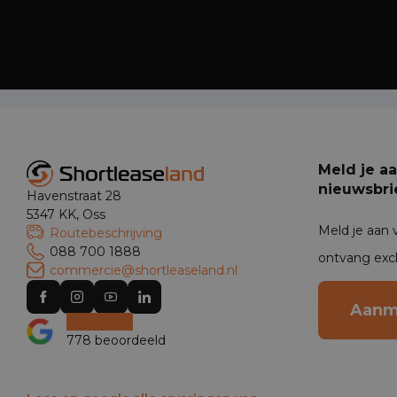
Meld je a
nieuwsbri
Havenstraat 28
5347 KK, Oss
Meld je aan 
Routebeschrijving
088 700 1888
ontvang exc
commercie@shortleaseland.nl
Aanm
778 beoordeeld