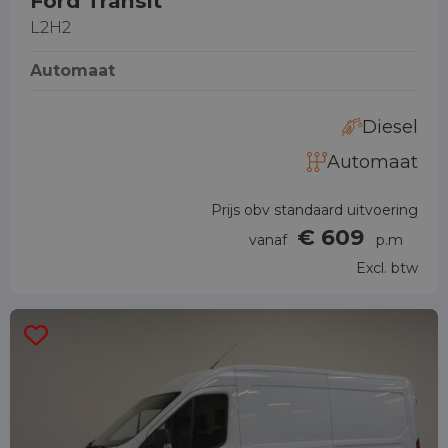
Ford Transit
L2H2
Automaat
Diesel
Automaat
Prijs obv standaard uitvoering
€ 609
vanaf
p.m
Excl. btw