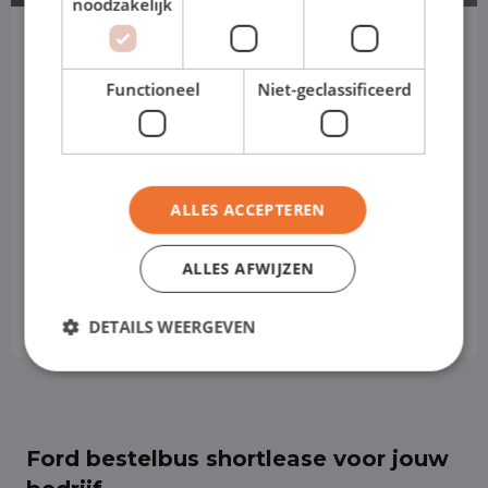
noodzakelijk
Ford Transit Custom
L2H1
Functioneel
Niet-geclassificeerd
Handgeschakeld
Diesel
ALLES ACCEPTEREN
Handgeschakeld
Prijs obv standaard uitvoering
ALLES AFWIJZEN
€ 669
vanaf
p.m
DETAILS WEERGEVEN
Excl. btw
Ford bestelbus shortlease voor jouw