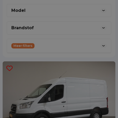
werkplaatservaring ben ik daarom ook de
Model
juiste persoon die u aan kunt spreken over
technische zaken over uw leasevoertuig.
Brandstof
0887001888
Meer filters