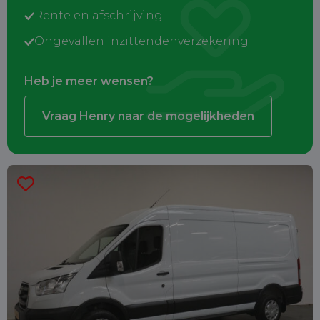
Rente en afschrijving
Ongevallen inzittendenverzekering
Heb je meer wensen?
Vraag Henry naar de mogelijkheden