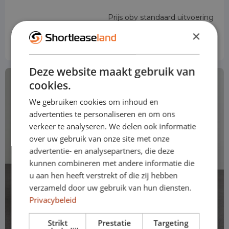
Prijs obv standaard uitvoering
€ 659
vanaf
p.m
×
Excl. btw
Deze website maakt gebruik van
cookies.
We gebruiken cookies om inhoud en
advertenties te personaliseren en om ons
verkeer te analyseren. We delen ook informatie
over uw gebruik van onze site met onze
advertentie- en analysepartners, die deze
kunnen combineren met andere informatie die
u aan hen heeft verstrekt of die zij hebben
verzameld door uw gebruik van hun diensten.
Privacybeleid
Strikt
Prestatie
Targeting