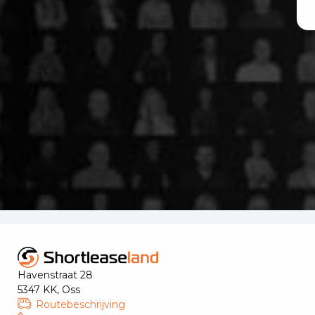
Havenstraat 28
5347 KK, Oss
Routebeschrijving