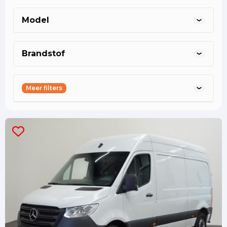
kunnen delen met anderen. Ik sta graag
Model
klaar om samen met jou na te denken
over de meest optimale oplossing.
Brandstof
0887001888
Meer filters
31633239693
commercie@shortleaseland.nl