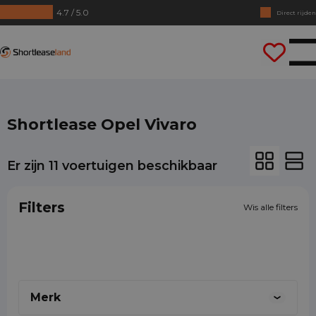
4.7 / 5.0
Direct rijden
Shortleaseland
Shortlease Opel Vivaro
Er zijn
11
voertuigen beschikbaar
X
X
X
Filters
Wis alle filters
Vera
Sandra
Martijn
0887001888
0887001888
0887001888
31643195164
Merk