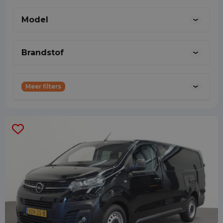
commercie@shortleaseland.nl
Model
Brandstof
Meer filters