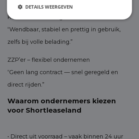
DETAILS WEERGEVEN
Koeriersdienst – regionale routes
“Wendbaar, stabiel en prettig in gebruik,
zelfs bij volle belading.”
ZZP’er – flexibel ondernemen
“Geen lang contract — snel geregeld en
direct rijden.”
Waarom ondernemers kiezen
voor Shortleaseland
• Direct uit voorraad – vaak binnen 24 uur