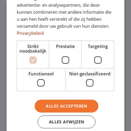
verplichtingen.
advertentie- en analysepartners, die deze
kunnen combineren met andere informatie die
u aan hen heeft verstrekt of die zij hebben
Bij Shortleaseland rijd je direct uit voorraad
verzameld door uw gebruik van hun diensten.
en profiteer je van flexibele shortlease-
Privacybeleid
contracten die tussentijds aanpasbaar zijn.
Strikt
Prestatie
Targeting
noodzakelijk
Zo blijf je wendbaar en houd je grip op je
mobiliteitskosten.
Functioneel
Niet-geclassificeerd
Klantervaringen
ALLES ACCEPTEREN
Installatiebedrijf – dagelijkse inzet
“Ruime en betrouwbare bus, precies wat we
ALLES AFWIJZEN
nodig hebben.”