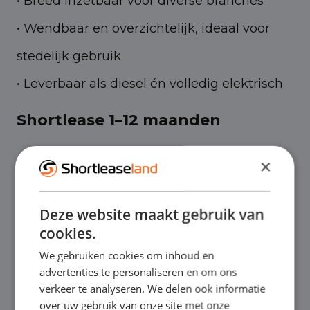
• Breed inzetbaar voor diverse branches
• Wendbaar en overzichtelijk, ideaal voor
stedelijk gebruik
• Leverbaar als diesel én volledig elektrisch
Shortlease 1–12 maanden
×
Shortlease is de ideale oplossing wanneer je
tijdelijk extra vervoer nodig hebt, te maken
Deze website maakt gebruik van
cookies.
krijgt met piekdrukte, een nieuwe
We gebruiken cookies om inhoud en
medewerker inzet of flexibiliteit wilt
advertenties te personaliseren en om ons
behouden zonder langdurige
verkeer te analyseren. We delen ook informatie
over uw gebruik van onze site met onze