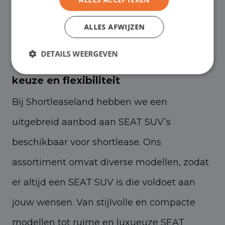
functionaliteit die je nodig hebt.
ALLES AFWIJZEN
DETAILS WEERGEVEN
SEAT SUV's bij Shortleaseland: ruime
keuze en flexibiliteit
Bij Shortleaseland hebben we een
uitgebreid aanbod aan SEAT SUV’s
beschikbaar voor shortlease. Ons
assortiment omvat diverse modellen, zodat
er altijd een SEAT SUV is die voldoet aan
jouw wensen. Van stijlvolle en compacte
modellen tot ruime en luxueuze SEAT