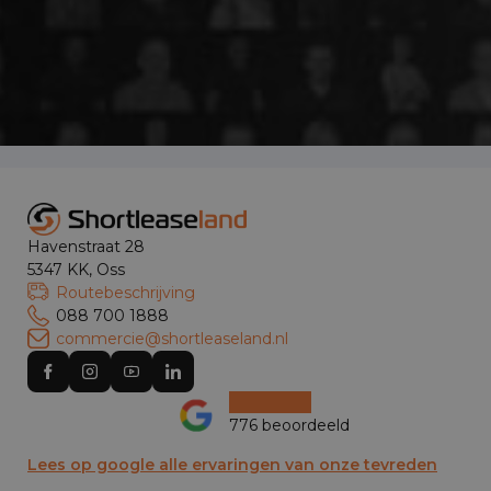
Havenstraat 28
5347 KK, Oss
Routebeschrijving
088 700 1888
commercie@shortleaseland.nl
776 beoordeeld
Lees op google alle ervaringen van onze tevreden