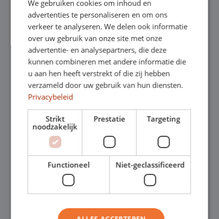
We gebruiken cookies om inhoud en
keuze is
advertenties te personaliseren en om ons
verkeer te analyseren. We delen ook informatie
Een SEAT SUV, of Sports Utility Vehicle,
over uw gebruik van onze site met onze
advertentie- en analysepartners, die deze
biedt het beste van twee werelden: de
kunnen combineren met andere informatie die
ruimte en het comfort van een grote auto
u aan hen heeft verstrekt of die zij hebben
verzameld door uw gebruik van hun diensten.
gecombineerd met de wendbaarheid en
Privacybeleid
prestaties van een kleinere auto. Dit maakt
Strikt
Prestatie
Targeting
noodzakelijk
de SEAT SUV een ideale keuze voor jou, of
je nu vaak op pad bent, lange afstanden
Functioneel
Niet-geclassificeerd
moet afleggen of gewoon geniet van het
comfort dat een SEAT SUV biedt. Een SEAT
SUV biedt de betrouwbaarheid en
ALLES ACCEPTEREN