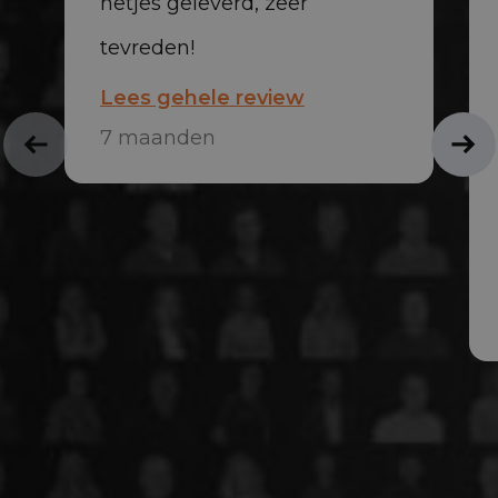
netjes geleverd, zeer
tevreden!
Lees gehele review
7 maanden