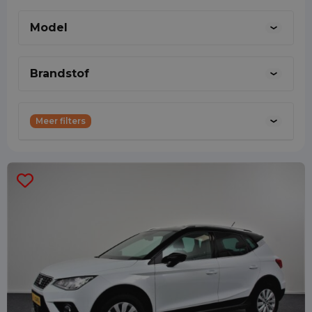
kunnen delen met anderen. Ik sta graag
Model
klaar om samen met jou na te denken
over de meest optimale oplossing.
Brandstof
0887001888
Meer filters
31633239693
commercie@shortleaseland.nl