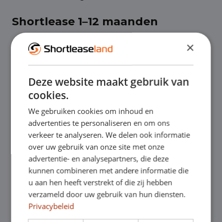
Shortlease 1–12 maanden
Shortlease is de ideale oplossing wanneer je
×
tijdelijk extra vervoer nodig hebt, te maken
Deze website maakt gebruik van
krijgt met piekdrukte, een nieuwe
cookies.
medewerker inzet of flexibiliteit wilt
We gebruiken cookies om inhoud en
behouden zonder langdurige
advertenties te personaliseren en om ons
verkeer te analyseren. We delen ook informatie
verplichtingen.
over uw gebruik van onze site met onze
advertentie- en analysepartners, die deze
kunnen combineren met andere informatie die
Bij Shortleaseland rijd je direct uit voorraad
u aan hen heeft verstrekt of die zij hebben
en profiteer je van flexibele shortlease-
verzameld door uw gebruik van hun diensten.
Privacybeleid
contracten die tussentijds aanpasbaar zijn.