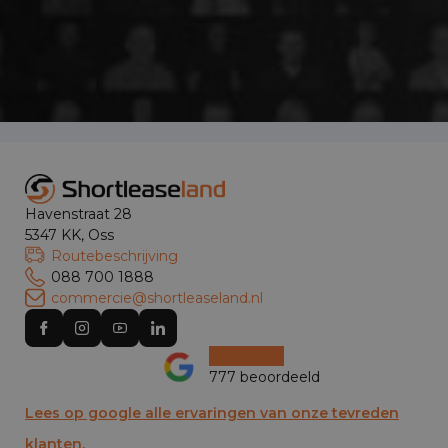
Havenstraat 28
5347 KK, Oss
Routebeschrijving
088 700 1888
commercie@shortleaseland.nl
777 beoordeeld
Lees op google alle ervaringen van onze tevreden
klanten.