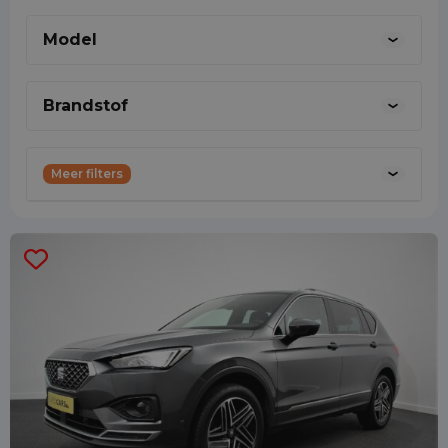
werken met enthousiaste medewerkers in
Model
een bedrijf vol ambities en groei.
0887001888
Brandstof
Meer filters