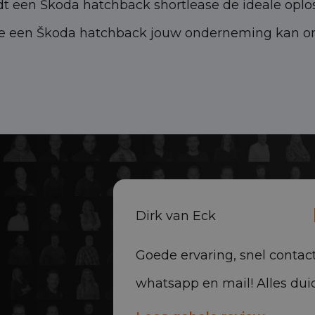
edt een Škoda hatchback shortlease de ideale oplo
 een Škoda hatchback jouw onderneming kan ond
Dirk van Eck
Goede ervaring, snel contact
whatsapp en mail! Alles duid
uitgelegd en auto netjes gel