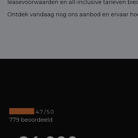
leasevoorwaarden en all-inclusive tarieven bi
Ontdek vandaag nog ons aanbod en ervaar hoe
4.7 / 5.0
779 beoordeeld