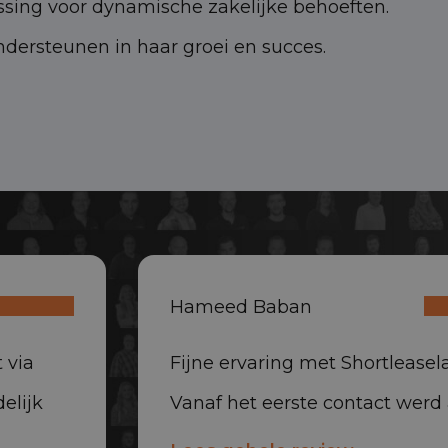
ssing voor dynamische zakelijke behoeften.
ersteunen in haar groei en succes.
Hameed Baban
 via
Fijne ervaring met Shortleasela
elijk
Vanaf het eerste contact werd 
everd,
snel en professioneel opgepak