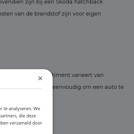
ovendien zijn bij een Škoda hatchback
sten van de brandstof zijn voor eigen
rtlease. Ons assortiment varieert van
×
eden. Dit maakt het eenvoudig om een auto te
r te analyseren. We
partners, die deze
ebben verzameld door