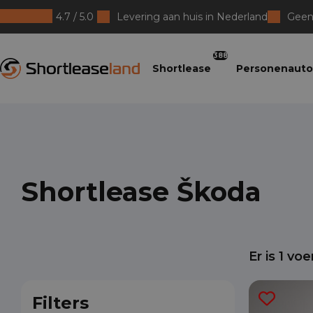
4.7 / 5.0
Levering aan huis in Nederland
Geen 
Shortleaseland
388
Shortlease
Personenauto
Shortlease Škoda
Er is
1
voer
Filters
Elvi
Joh
Br