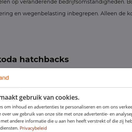
pelen op veranderende bedrijfsomstandigheden. B
kering en wegenbelasting inbegrepen. Alleen de ko
koda hatchbacks
aanbod aan Škoda hatchbacks beschikbaar voor sho
oda hatchbacks die meer comfort en capaciteit bi
maakt gebruik van cookies.
persoonlijke stijl.
s om inhoud en advertenties te personaliseren en om ons verkee
 over uw gebruik van onze site met onze advertentie- en analyse
et andere informatie die u aan hen heeft verstrekt of die zij h
 diensten.
Privacybeleid
 een Škoda hatchback kiezen?