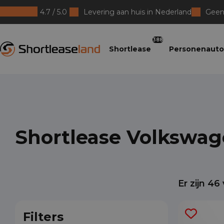
4.7 / 5.0
Levering aan huis in Nederland
Geen 
Shortleaseland
388
Shortlease
Personenauto
Shortlease Volkswa
Er zijn
46
Filters
Suz
Kar
Mar