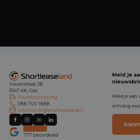
Meld je a
nieuwsbri
Havenstraat 28
5347 KK, Oss
Meld je aan 
Routebeschrijving
088 700 1888
ontvang exc
commercie@shortleaseland.nl
Aanm
777 beoordeeld