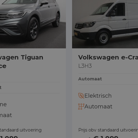
87001888
0887001888
0887001888
31643195164
wagen Tiguan
Volkswagen e-Cra
ce
L3H3
Automaat
t
Elektrisch
ine
Automaat
maat
standaard uitvoering
Prijs obv standaard uitvoeri