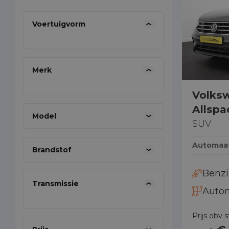
Voertuigvorm
08
Merk
Volks
Allspa
Model
SUV
Automaa
Brandstof
Benz
Transmissie
Auto
Prijs obv 