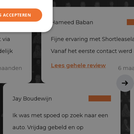
S ACCEPTEREN
Hameed Baban
 via
Fijne ervaring met Shortleasela
elijk
Vanaf het eerste contact werd 
everd,
snel en professioneel opgepak
Lees gehele review
maanden
6 ma
auto is snel geleverd en het te
erg vriendelijk en behulpzaam
Jay Boudewijn
Absoluut aan te raden
Ik was met spoed op zoek naar een
auto. Vrijdag gebeld en op