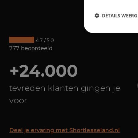
DETAILS WEERG
4.7 / 5.0
777 beoordeeld
+24.000
tevreden klanten gingen je
voor
Deel je ervaring met Shortleaseland.nl