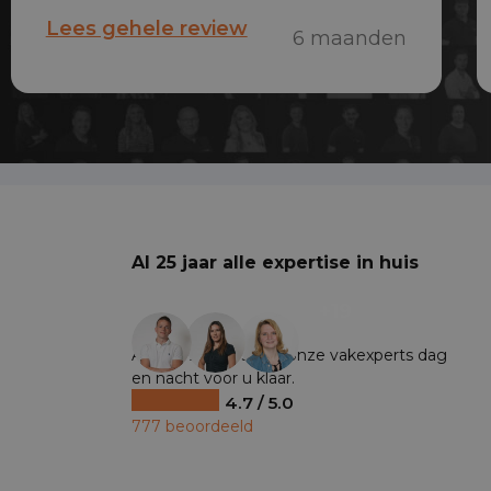
maandag al voorzien van een auto.
Lees gehele review
6 maanden
Snel en erg vriendelijk!
Al 25 jaar alle expertise in huis
+19
Al ruim 25 jaar staan onze vakexperts dag
en nacht voor u klaar.
4.7 / 5.0
777 beoordeeld