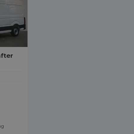
fter
ng