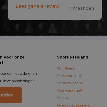
onmiddellijk hebben geholpen aan
Lees gehele review
7 maanden
een shortlease occasion, binnen 24
uur stond de auto al klaar na ‘t
aanleveren van de documenten, dat
was zo gepiept & zo-gedaan!
an voor onze
Shortleaseland
ef
Shortlease
voor de nieuwsbrief en
Personenauto’s
lusieve aanbiedingen
Bedrijfswagens
Hoe werkt het?
elden
Service
Over shortleaseland