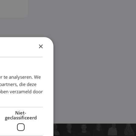
×
r te analyseren. We
partners, die deze
ebben verzameld door
Niet-
geclassificeerd