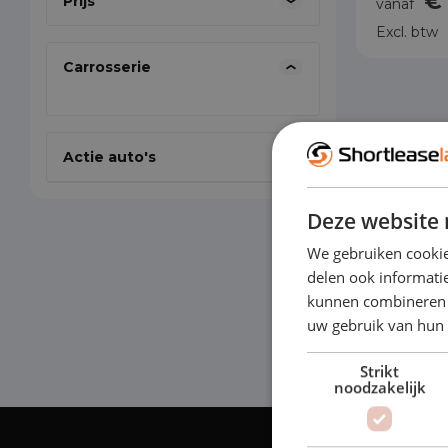
€
Prijs
vanaf
Excl. btw
Carrosserie
Actie auto's
Deze website 
We gebruiken cookie
delen ook informatie
kunnen combineren m
uw gebruik van hun
Strikt
noodzakelijk