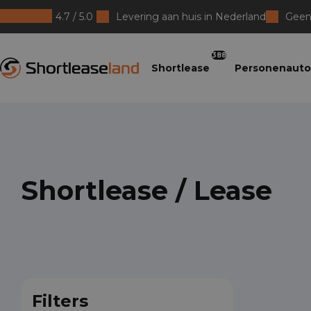
4.7 / 5.0
Levering aan huis in Nederland
Geen 
Shortleaseland
388
Shortlease
Personenauto
Shortlease / Lease
Filters
Elvi
An
Bia