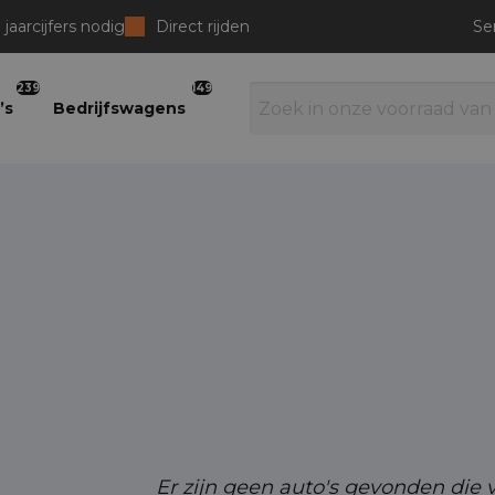
jaarcijfers nodig
Direct rijden
Se
239
149
’s
Bedrijfswagens
ra
ouk
nca
Er zijn geen auto's gevonden die v