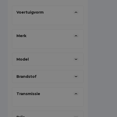
Voertuigvorm
Als senior 
mee. Werke
mijn kennis
Merk
informatie 
aan gericht
energie!
Model
Brandstof
Transmissie