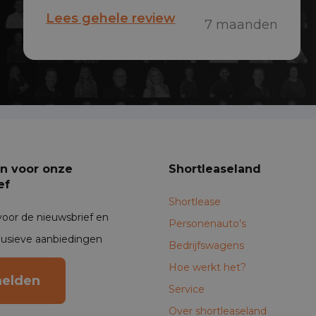
onmiddellijk hebben geholpen aan
Lees gehele review
7 maanden
een shortlease occasion, binnen 24
uur stond de auto al klaar na ‘t
aanleveren van de documenten, dat
was zo gepiept & zo-gedaan!
an voor onze
Shortleaseland
ef
Shortlease
voor de nieuwsbrief en
Personenauto’s
lusieve aanbiedingen
Bedrijfswagens
Hoe werkt het?
elden
Service
Over shortleaseland