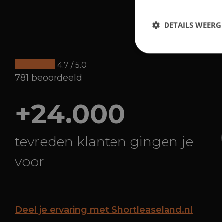
DETAILS WEERG
4.7 / 5.0
781 beoordeeld
+24.000
tevreden klanten gingen je
voor
Deel je ervaring met Shortleaseland.nl