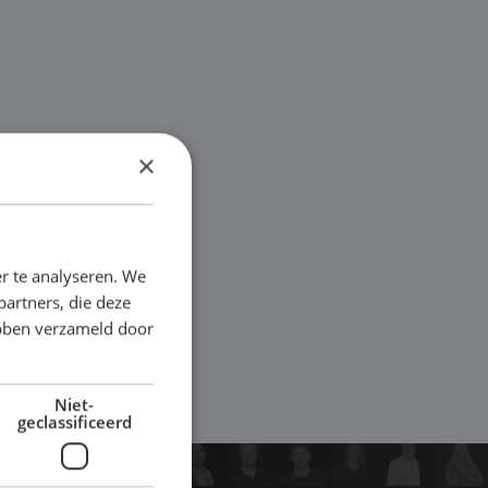
×
r te analyseren. We
partners, die deze
ebben verzameld door
Niet-
geclassificeerd