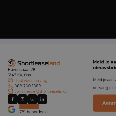
Meld je a
nieuwsbri
Havenstraat 28
5347 KK, Oss
Meld je aan 
Routebeschrijving
088 700 1888
ontvang exc
commercie@shortleaseland.nl
Aanm
781 beoordeeld