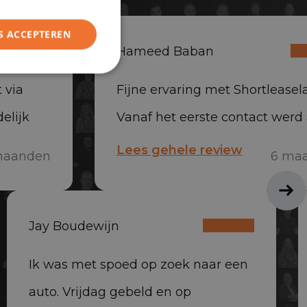
S ACCEPTEREN
Hameed Baban
 via
Fijne ervaring met Shortleasela
elijk
Vanaf het eerste contact werd 
everd,
snel en professioneel opgepak
Lees gehele review
maanden
6 ma
auto is snel geleverd en het te
erg vriendelijk en behulpzaam
Jay Boudewijn
Absoluut aan te raden
Ik was met spoed op zoek naar een
auto. Vrijdag gebeld en op