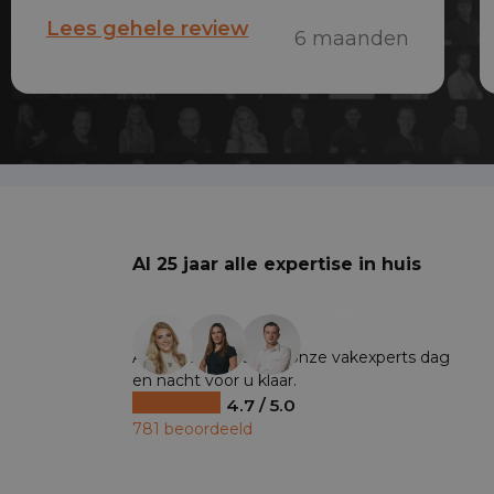
maandag al voorzien van een auto.
Lees gehele review
6 maanden
Snel en erg vriendelijk!
Al 25 jaar alle expertise in huis
+19
Al ruim 25 jaar staan onze vakexperts dag
en nacht voor u klaar.
4.7 / 5.0
781 beoordeeld