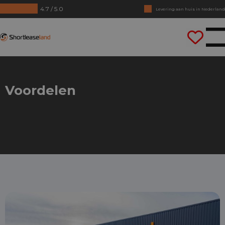
4.7 / 5.0
Levering aan huis in Nederland
Geen jaarcijfers nodig
Shortleaseland
Direct rijden
Voordelen