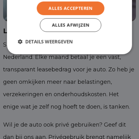
ALLES ACCEPTEREN
ALLES AFWIJZEN
Laagste prijs
DETAILS WEERGEVEN
Shortleaseland biedt de laagste prijs van
Nederland. Elke maand betaal je een vast,
transparant leasebedrag voor je auto. Zo heb je
geen omkijken meer naar belastingen,
verzekeringen en onderhoudskosten. Het
enige wat je zelf nog hoeft te doen, is tanken.
Wil je de auto ook privé gebruiken? Geef dit
dan bij ons aan. Privégebruik brengt namelijk