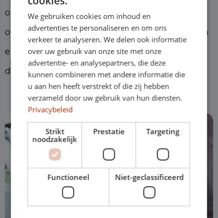
cookies.
ondertekend hoef jij je nergens meer zorgen
We gebruiken cookies om inhoud en
advertenties te personaliseren en om ons
over te maken. Onze logistieke experts zorgen
verkeer te analyseren. We delen ook informatie
ervoor dat je auto zo snel mogelijk voor de
over uw gebruik van onze site met onze
advertentie- en analysepartners, die deze
deur staat!
kunnen combineren met andere informatie die
u aan hen heeft verstrekt of die zij hebben
verzameld door uw gebruik van hun diensten.
Privacybeleid
Strikt
Prestatie
Targeting
noodzakelijk
Functioneel
Niet-geclassificeerd