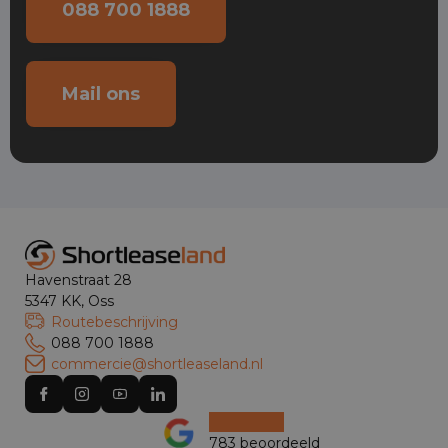
088 700 1888
Mail ons
Havenstraat 28
5347 KK, Oss
Routebeschrijving
088 700 1888
commercie@shortleaseland.nl
783 beoordeeld