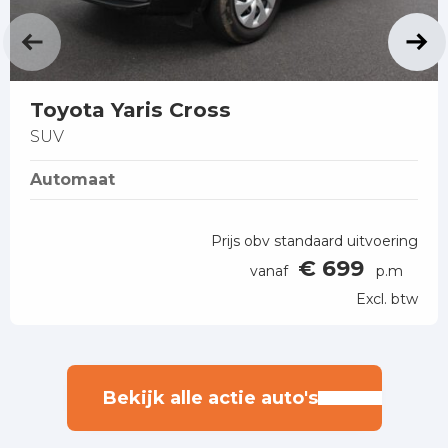
Toyota Yaris Cross
SUV
Automaat
Prijs obv standaard uitvoering
€ 699
vanaf
p.m
Excl. btw
Bekijk alle actie auto's