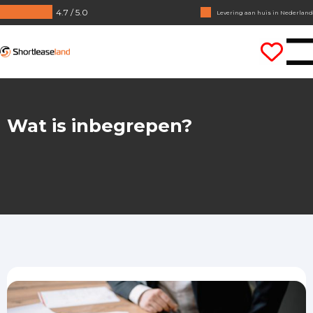
4.7 / 5.0
Geen jaarcijfers nodig
Direct rijden
Shortleaseland
Wat is inbegrepen?