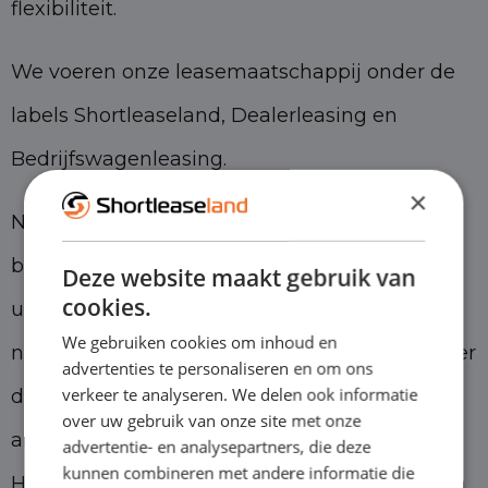
flexibiliteit.
We voeren onze leasemaatschappij onder de
labels Shortleaseland, Dealerleasing en
Bedrijfswagenleasing.
×
Naast onze shortlease maatschappij
beschikken we ook over het grootste
Deze website maakt gebruik van
cookies.
universele BOVAG-autobedrijf van Nederland,
We gebruiken cookies om inhoud en
namelijk Eurocars. We bestaan inmiddels meer
advertenties te personaliseren en om ons
verkeer te analyseren. We delen ook informatie
dan 25 jaar en hebben nog steeds torenhoge
over uw gebruik van onze site met onze
ambities. Met de labels Eurocars in Oss en
advertentie- en analysepartners, die deze
kunnen combineren met andere informatie die
Helmond en Eurocars bedrijfswagens in Asten