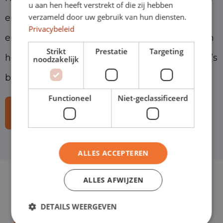
u aan hen heeft verstrekt of die zij hebben
verzameld door uw gebruik van hun diensten.
en Geldrop verkopen we zo’n 2000 personen-
Privacybeleid
en bedrijfswagens per jaar. Ter uitbreiding van
Strikt
Prestatie
Targeting
het team zijn we op zoek naar diverse collega’s
noodzakelijk
bij onze verschillende vestigingen.
Functioneel
Niet-geclassificeerd
Bekijk onze vacatures
ALLES ACCEPTEREN
ALLES AFWIJZEN
Havenstraat 28
DETAILS WEERGEVEN
5347 KK, Oss
Routebeschrijving