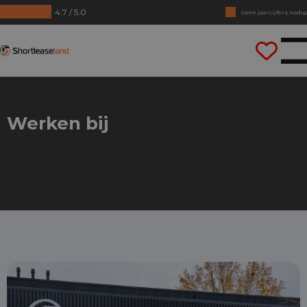
4.7 / 5.0
Geen jaarcijfers nodig
Direct rijden
Shortleaseland
Werken bij