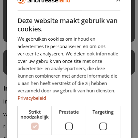
24/7 vervangend vervoer bij pechhulp in binnen-
en buitenland
Deze website maakt gebruik van
Afschrijving
cookies.
Ongevallen inzittendenverzekering
We gebruiken cookies om inhoud en
advertenties te personaliseren en om ons
verkeer te analyseren. We delen ook informatie
Wat zijn de voordelen bij
over uw gebruik van onze site met onze
Shortleaseland?
advertentie- en analysepartners, die deze
kunnen combineren met andere informatie die
u aan hen heeft verstrekt of die zij hebben
In dit whitepaper
verzameld door uw gebruik van hun diensten.
Privacybeleid
In ons whitepaper ‘Mobiliteit in 2025’ hebben
Strikt
Prestatie
Targeting
we alle belangrijke wijzigingen voor je op een
noodzakelijk
rijtje gezet. Ontdek wat er verandert op het