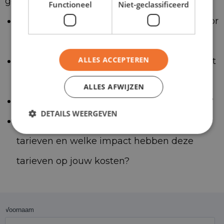
gebied van:
Functioneel
Niet-geclassificeerd
BPM
– wat betekenen de nieuwe regels voor
de hoogte van de BPM?
ALLES ACCEPTEREN
Bijtelling
– voor welke voertuigen verandert
de bijtelling en wat betekent dit voor jou?
ALLES AFWIJZEN
Subsidies
– welke subsidies verdwijnen er?
DETAILS WEERGEVEN
Wegenbelasting
– wat zijn de nieuwe
tarieven en welke impact hebben deze
tarieven op jouw kosten?