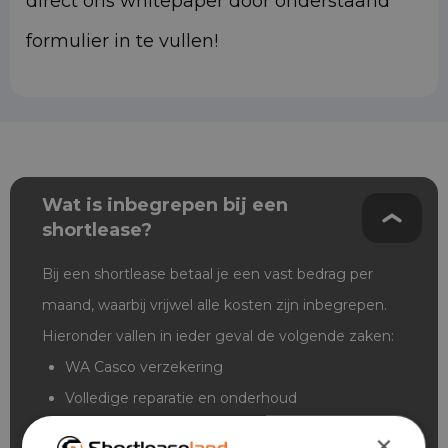
direct ons whitepaper door onderstaand
formulier in te vullen!
Wat is inbegrepen bij een
shortlease?
Bij een shortlease betaal je een vast bedrag per
maand, waarbij vrijwel alle kosten zijn inbegrepen.
Hieronder vallen in ieder geval de volgende zaken:
WA Casco verzekering
Volledige reparatie en onderhoud
Wegenbelasting
×