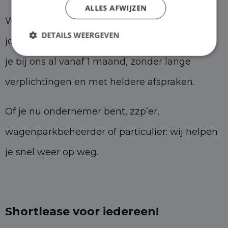
ALLES AFWIJZEN
Wij geloven dat mobiliteit moet passen bij
DETAILS WEERGEVEN
jouw situatie — niet andersom. Daarom lease
je bij ons al vanaf 1 maand, zonder lange
verplichtingen en met heldere afspraken.
Of je nu ondernemer bent, zzp’er,
wagenparkbeheerder of particulier: wij helpen
je snel weer op weg.
Shortlease voor iedereen!