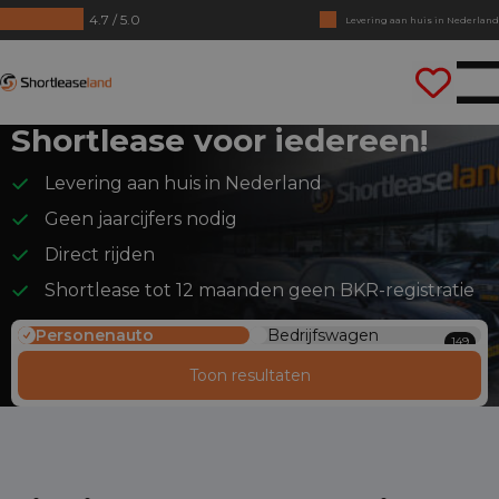
4.7 / 5.0
Geen jaarcijfers nodig
Direct rijden
Shortleaseland
Shortlease voor iedereen!
Levering aan huis in Nederland
Geen jaarcijfers nodig
Direct rijden
Shortlease tot 12 maanden geen BKR-registratie
Personenauto
Bedrijfswagen
149
Toon resultaten