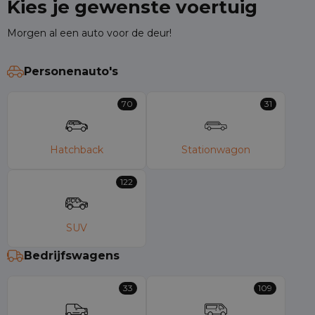
Kies je gewenste voertuig
Morgen al een auto voor de deur!
Personenauto's
70
31
Hatchback
Stationwagon
122
SUV
Bedrijfswagens
33
109