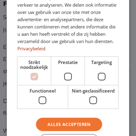
Flexibel rijden zonder gedoe
verkeer te analyseren. We delen ook informatie
over uw gebruik van onze site met onze
Soms weet je precies wat je nodig hebt. Soms
advertentie- en analysepartners, die deze
kunnen combineren met andere informatie die
juist helemaal niet.
u aan hen heeft verstrekt of die zij hebben
verzameld door uw gebruik van hun diensten.
Een nieuwe medewerker. Een tijdelijk project.
Privacybeleid
Een auto die later geleverd wordt. Of je bent
Strikt
Prestatie
Targeting
noodzakelijk
starter of zzp’er en weet nog niet precies waar
je over 6 maanden, 12 maanden of 2 jaar staat.
Functioneel
Niet-geclassificeerd
Dan wil je vooral één ding: snel geregeld en
flexibel blijven.
ALLES ACCEPTEREN
Welkom bij Shortleaseland.