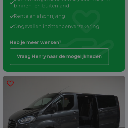
binnen- en buitenland
Rente en afschrijving
Ongevallen inzittendenverzekering
Heb je meer wensen?
Vraag Henry naar de mogelijkheden