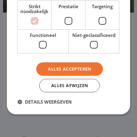
Strikt
Prestatie
Targeting
noodzakelijk
Ford Transit Custom
L2H1 Dubbele Cabine
Functioneel
Niet-geclassificeerd
Automaat
Diesel
ALLES ACCEPTEREN
Automaat
Prijs obv standaard uitvoering
ALLES AFWIJZEN
€ 759
vanaf
p.m
DETAILS WEERGEVEN
Excl. btw