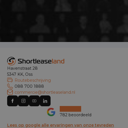
Havenstraat 28
5347 KK, Oss
Routebeschrijving
088 700 1888
commercie@shortleaseland.nl
782 beoordeeld
Lees op google alle ervaringen van onze tevreden