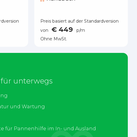
rdversion
Preis basiert auf der Standardversion
€ 449
von
p/m
Ohne MwSt.
 für unterwegs
ung
atur und Wartung
te für Pannenhilfe im In- und Ausland