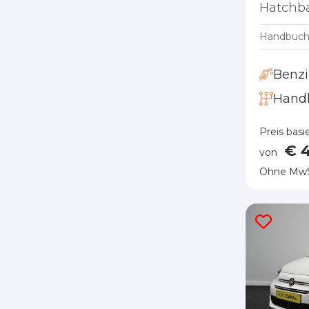
Hatchb
Handbuc
Benz
Hand
Preis basi
€ 
von
Ohne MwS