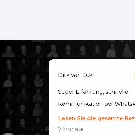
Dirk van Eck
Super Erfahrung, schnelle
Kommunikation per Whats
E-Mail! Alles wurde klar erkl
Lesen Sie die gesamte Re
das Auto prompt geliefert. S
7 Monate