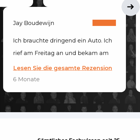
abgewickelt. Das Auto wurde 
geliefert, und das Team war s
Jay Boudewijn
freundlich und hilfsbereit. Abs
Ich brauchte dringend ein Auto. Ich
empfehlenswert.
rief am Freitag an und bekam am
Montag schon eins. Schneller und
Lesen Sie die gesamte Rezension
sehr freundlicher Service!
6 Monate