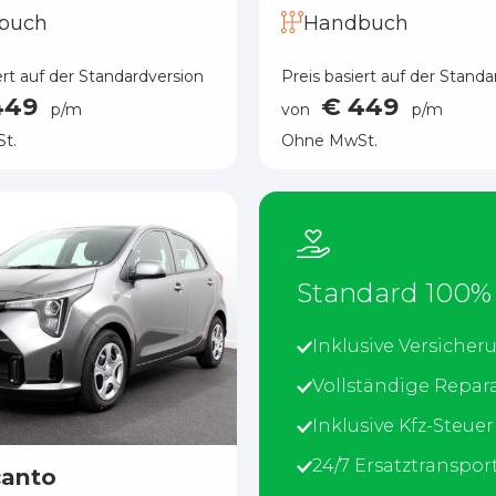
buch
Handbuch
ert auf der Standardversion
Preis basiert auf der Standa
449
€ 449
p/m
von
p/m
t.
Ohne MwSt.
Standard 100%
Inklusive Versicher
Vollständige Repar
Inklusive Kfz-Steuer
24/7 Ersatztranspor
canto