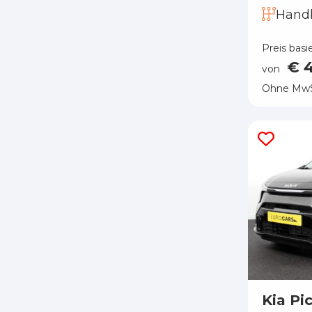
Hand
Preis basi
€ 
von
Ohne MwS
Kia Pi