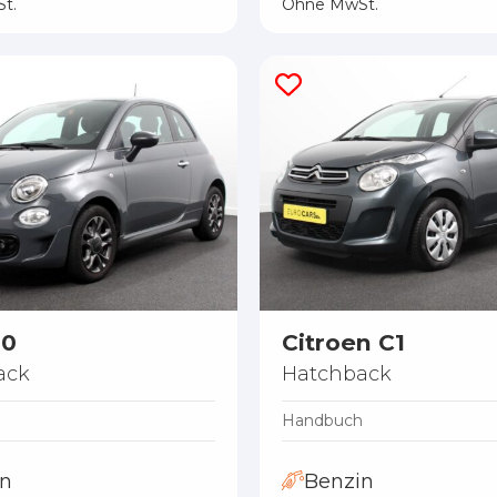
t.
Ohne MwSt.
00
Citroen C1
ack
Hatchback
h
Handbuch
in
Benzin