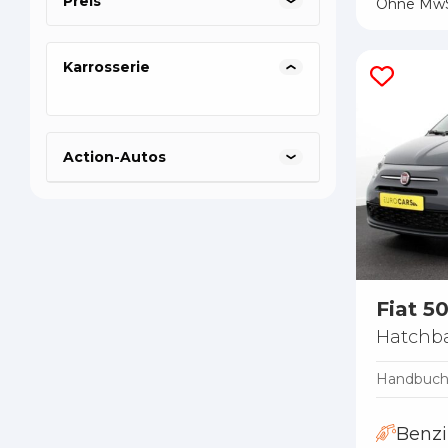
Preis
Ohne MwS
Karrosserie
Action-Autos
Fiat 5
Hatchb
Handbuc
Benz