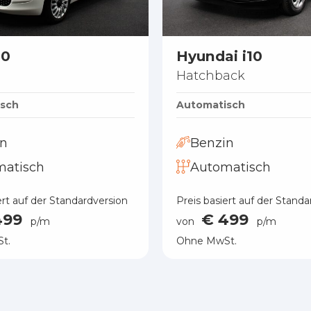
00
Hyundai i10
Hatchback
sch
Automatisch
in
Benzin
matisch
Automatisch
ert auf der Standardversion
Preis basiert auf der Standa
499
€ 499
p/m
von
p/m
t.
Ohne MwSt.