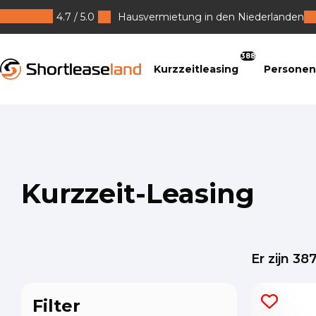
4.7 / 5.0
Hausvermietung in den Niederlanden
Shortleaseland
388
Kurzzeitleasing
Personen
Kurzzeit-Leasing
Er zijn
38
Filter
Hen
Mar
Kar