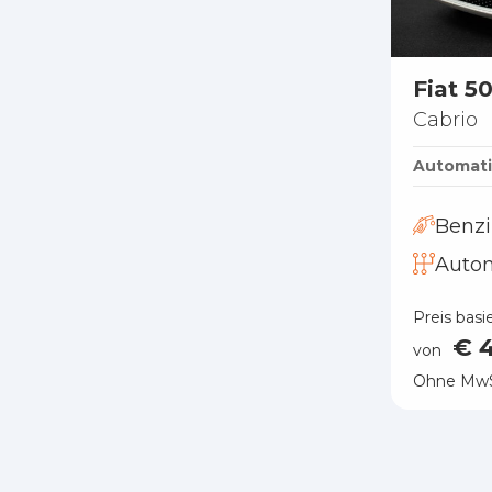
Fiat 5
Cabrio
Automati
Benz
Auto
Preis basi
€ 
von
Ohne MwS