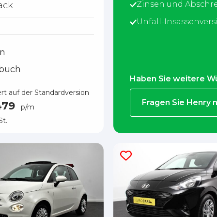
Zinsen und Abschr
ack
Unfall-Insassenver
h
in
buch
Haben Sie weitere W
ert auf der Standardversion
Fragen Sie Henry 
479
p/m
t.