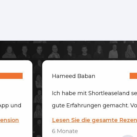
Hameed Baban
Ich habe mit Shortleaseland s
App und
gute Erfahrungen gemacht. V
ärt und
ersten Kontakt an wurde alles
zension
Lesen Sie die gesamte Rezen
ehr
schnell und professionell
6 Monate