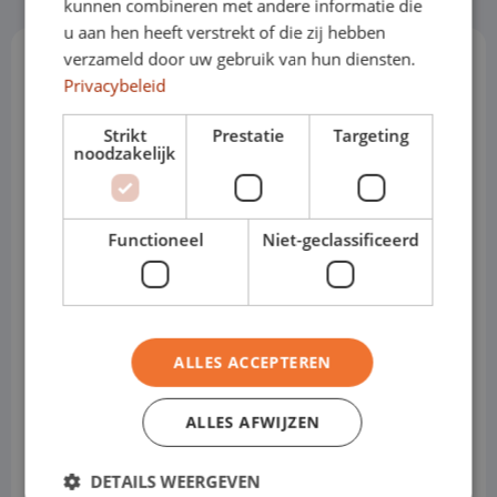
kunnen combineren met andere informatie die
u aan hen heeft verstrekt of die zij hebben
verzameld door uw gebruik van hun diensten.
Häufig gestellte Fragen
Privacybeleid
Strikt
Prestatie
Targeting
noodzakelijk
Functioneel
Niet-geclassificeerd
ALLES ACCEPTEREN
ALLES AFWIJZEN
DETAILS WEERGEVEN
Ich bin ein Startunternehmer