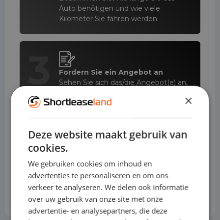
Auto benötigen und wie viele
Kilometer Sie fahren werden.
3
Fordern Sie ein Angebot an
Sehen Sie sich das/die Angebot(e) an,
treffen Sie Ihre Wahl und
×
unterzeichnen Sie den
Leasingvertrag.
Deze website maakt gebruik van
cookies.
4
We gebruiken cookies om inhoud en
Fahren Sie mit Ihrem Leasingauto
advertenties te personaliseren en om ons
los
verkeer te analyseren. We delen ook informatie
Viel Spaß mit Ihrem Leasingauto!
over uw gebruik van onze site met onze
advertentie- en analysepartners, die deze