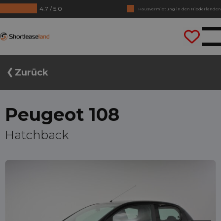
4.7 / 5.0
Hausvermietung in den Niederlanden
Keine Jahrezahlen benötigt
Shortleaseland
Lass uns gleich losfahren
Zurück
Peugeot 108
Hatchback