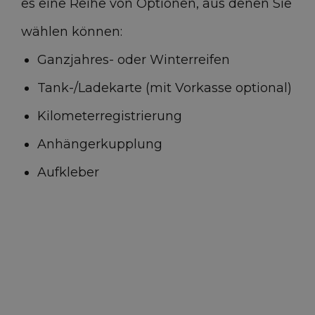
es eine Reihe von Optionen, aus denen Sie
wählen können:
Optionen & Zubehör
(41)
Ganzjahres- oder Winterreifen
Tank-/Ladekarte (mit Vorkasse optional)
Rücksitz teilweise umklappbar
Kilometerregistrierung
Anhängerkupplung
Umklappbare Rücksitzbank (Gleichteile)
Aufkleber
Fahrerairbag
Beifahrer Airbag