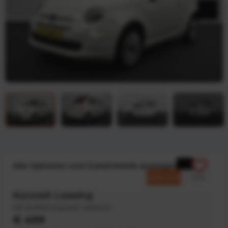
Alle Optionen und Zubehörteile anzeigen
Kommerziell
Privat
Kurzzeit-Leasing
Die Ausführung kann variieren
€ 499