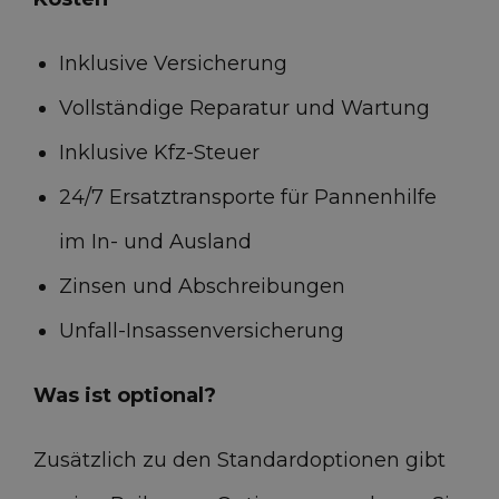
Spezifikationen
Inklusive Versicherung
Vollständige Reparatur und Wartung
Mark und Modell
Fiat 500
Inklusive Kfz-Steuer
Karrosserieform
Cabrio
24/7 Ersatztransporte für Pannenhilfe
Farbe
Sonstiges
im In- und Ausland
Anzahl der Sitze
4
Zinsen und Abschreibungen
Anzahl der Türen
2
Unfall-Insassenversicherung
Kraftstoff
Benzin
Was ist optional?
Schaltung
Automatik
Gewicht
955 kg
Zusätzlich zu den Standardoptionen gibt