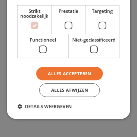
Im Innenraum erwarten Sie eine
Strikt
Prestatie
Targeting
durchdachte Raumaufteilung, moderne
noodzakelijk
Infotainment-Funktionen und ein für
Functioneel
Niet-geclassificeerd
einen Kompaktwagen überraschend
geräumiges Ambiente.
Dank seines geringen
ALLES ACCEPTEREN
Kraftstoffverbrauchs und der günstigen
ALLES AFWIJZEN
Wartungskosten ist der Fiat 500 ideal für
DETAILS WEERGEVEN
kostenbewusstes Fahren. Bei
Shortleaseland ist der Fiat 500 direkt ab
Lager verfügbar, sodass Sie sofort