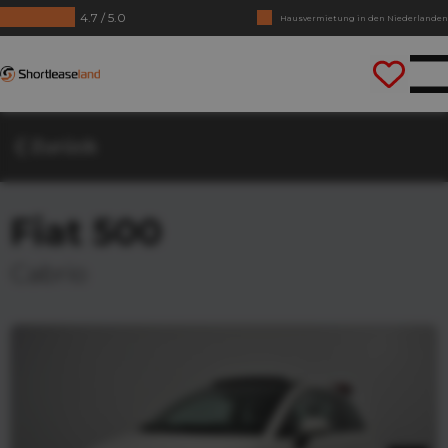
4.7 / 5.0
Keine Jahrezahlen benötigt
Lass uns gleich losfahren
Shortleaseland
Zurück
Fiat 500
Cabrio