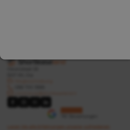
Wer sich heute bewirbt, kann schon
morgen fahren.
Havenstraat 28
5347 KK, Oss
Wegbeschreibung
088 700 1888
commercie@shortleaseland.nl
781 Bewertungen
Lesen Sie alle Erfahrungen unserer zufriedenen