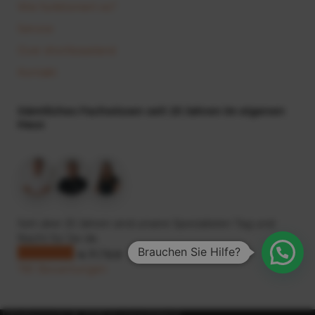
Wie funktioniert es?
Service
Over shortleaseland
Kontakt
Sämtliches Fachwissen seit 25 Jahren im eigenen
Haus
+19
Seit über 25 Jahren sind unsere Spezialisten Tag und
Nacht für Sie da.
Brauchen Sie Hilfe?
4.7 / 5.0
781 Bewertungen