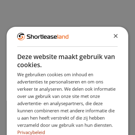
kompakter Stadtflitzer – der Fiat 500 ist
ideal, wenn Flexibilität und Komfort
gefragt sind. Dank seiner kompakten
×
Größe lässt er sich leicht parken und
mühelos im dichten Stadtverkehr
Deze website maakt gebruik van
manövrieren.
cookies.
We gebruiken cookies om inhoud en
Der Fiat 500 fährt sich angenehm und
advertenties te personaliseren en om ons
verkeer te analyseren. We delen ook informatie
komfortabel. Der kleine Wendekreis, die
over uw gebruik van onze site met onze
direkte Lenkung und die übersichtliche
advertentie- en analysepartners, die deze
kunnen combineren met andere informatie die
Sitzposition sorgen für ein entspanntes
u aan hen heeft verstrekt of die zij hebben
verzameld door uw gebruik van hun diensten.
Fahrgefühl, insbesondere in der Stadt.
Privacybeleid