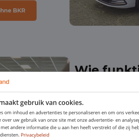
ohne BKR
Wie funkt
Kurzzeitle
Zulassung
maakt gebruik van cookies.
s om inhoud en advertenties te personaliseren en om ons verkee
Wenn Sie eine BKR-Reg
 over uw gebruik van onze site met onze advertentie- en analyse
et andere informatie die u aan hen heeft verstrekt of die zij h
wünschen, können Sie e
 diensten.
Privacybeleid