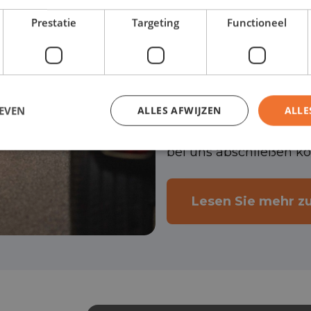
Unsere Leasingberater
Prestatie
Targeting
Functioneel
dabei nicht nur Ihre Bo
um sich ein umfassend
selbst und verwenden 
EVEN
ALLES AFWIJZEN
ALLE
in vielen Fällen auch 
bei uns abschließen k
Lesen Sie mehr z