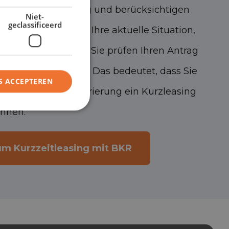
 prüfen Ihren Antrag und berücksichtigen
Niet-
geclassificeerd
nität, sondern auch Ihre aktuelle Situation,
es Bild zu machen. Sie prüfen Ihren Antrag
keine BKR-Prüfung. Das bedeutet, dass Sie
S ACCEPTEREN
mit einer BKR-Registrierung ein Kurzleasing
önnen.
um Kurzzeitleasing mit BKR