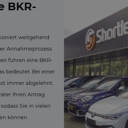
ne BKR-
tioniert weitgehend
h der Annahmeprozess
ften führen eine BKR-
as bedeutet: Bei einer
ast immer abgelehnt.
ater Ihren Antrag
sodass Sie in vielen
gen können.